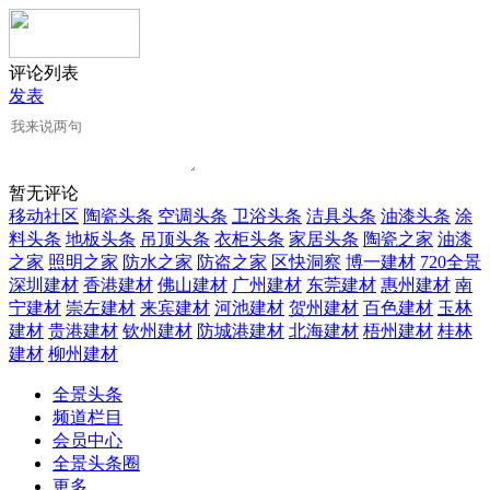
评论列表
发表
暂无评论
移动社区
陶瓷头条
空调头条
卫浴头条
洁具头条
油漆头条
涂
料头条
地板头条
吊顶头条
衣柜头条
家居头条
陶瓷之家
油漆
之家
照明之家
防水之家
防盗之家
区快洞察
博一建材
720全景
深圳建材
香港建材
佛山建材
广州建材
东莞建材
惠州建材
南
宁建材
崇左建材
来宾建材
河池建材
贺州建材
百色建材
玉林
建材
贵港建材
钦州建材
防城港建材
北海建材
梧州建材
桂林
建材
柳州建材
全景头条
频道栏目
会员中心
全景头条圈
更多