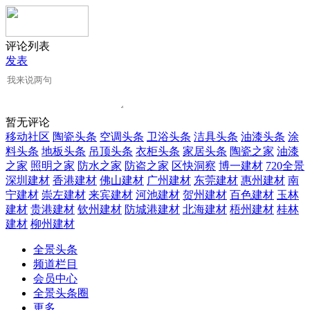
评论列表
发表
暂无评论
移动社区
陶瓷头条
空调头条
卫浴头条
洁具头条
油漆头条
涂
料头条
地板头条
吊顶头条
衣柜头条
家居头条
陶瓷之家
油漆
之家
照明之家
防水之家
防盗之家
区快洞察
博一建材
720全景
深圳建材
香港建材
佛山建材
广州建材
东莞建材
惠州建材
南
宁建材
崇左建材
来宾建材
河池建材
贺州建材
百色建材
玉林
建材
贵港建材
钦州建材
防城港建材
北海建材
梧州建材
桂林
建材
柳州建材
全景头条
频道栏目
会员中心
全景头条圈
更多