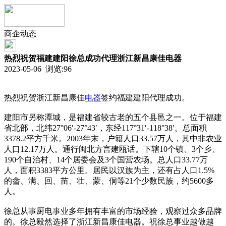
商企动态
热烈祝贺福建建阳徐总成功代理浙江新昌康佳电器
2023-05-06 浏览:
96
热烈祝贺浙江新昌康佳
电器
签约福建建阳代理成功。
建阳市另称潭城，是福建省较古老的五个县邑之一。位于福建
省北部，北纬27°06′-27°43′，东经117°31′-118°38′。总面积
3378.2平方千米。2003年末，户籍人口33.57万人，其中非农业
人口12.17万人。通行闽北方言建瓯话。下辖10个镇、3个乡、
190个自治村、14个居委会及3个国营农场。总人口33.77万
人，面积3383平方公里。居民以汉族为主，还有占人口1.5%
的畲、满、回、苗、壮、蒙、侗等21个少数民族，约5600多
人。
徐总从事厨电事业多年拥有丰富的市场经验，观察过众多品牌
的。徐总毅然选择了浙江新昌康佳电器。祝徐总事业越做越