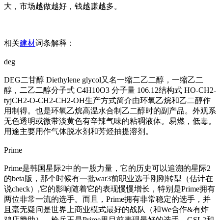
大，市场越做越好，钱越赚越多。
相关
建材
词条解释：
deg
DEG二甘醇 Diethylene glycol又名一缩二乙二醇，一缩乙二
醇，二乙二醇分子式 C4H10O3 分子量 106.12结构式 HO-CH2-
tyjCH2-O-CH2-CH2-OH生产方式简介由环氧乙烷和乙二醇作
用制得。也是环氧乙烷高温水合制乙二醇时的副产品。外观系
无色透明或微带淡黄色有辛辣气味的粘稠液体。易燃，低毒。
用途主要用作气体脱水剂和芳烃抽提溶剂。
Prime
Prime是韩国星际2中的一股力量，它的历史可以追溯的星际2
的beta版，那个时候有一批war3前职业选手刚刚转型（估计在
说check）,它的影响随着它的表现慢慢增长，特别是Prime拥有
两位非常一流的选手。而且，Prime拥有非常稳定的选手，并
且毫无疑问是世界上商业模式最好的战队（和We合作&有炸
鸡店赞助）。枪兵王是Prime里目前表现最好的选手，GSL2和