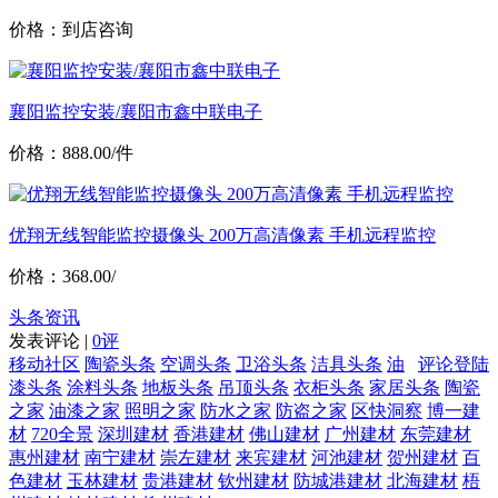
价格：到店咨询
襄阳监控安装/襄阳市鑫中联电子
价格：888.00/件
优翔无线智能监控摄像头 200万高清像素 手机远程监控
价格：368.00/
头条资讯
发表评论 |
0评
移动社区
陶瓷头条
空调头条
卫浴头条
洁具头条
油
评论登陆
漆头条
涂料头条
地板头条
吊顶头条
衣柜头条
家居头条
陶瓷
之家
油漆之家
照明之家
防水之家
防盗之家
区快洞察
博一建
材
720全景
深圳建材
香港建材
佛山建材
广州建材
东莞建材
惠州建材
南宁建材
崇左建材
来宾建材
河池建材
贺州建材
百
色建材
玉林建材
贵港建材
钦州建材
防城港建材
北海建材
梧