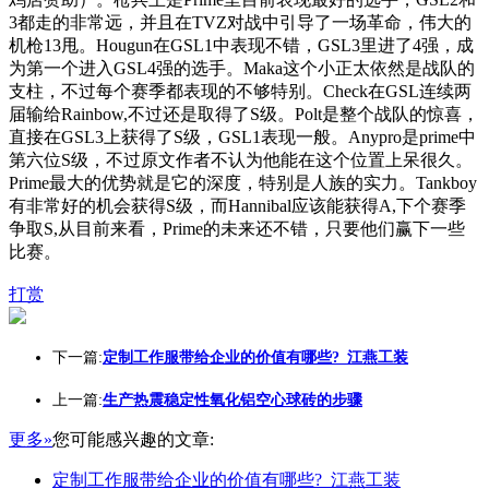
3都走的非常远，并且在TVZ对战中引导了一场革命，伟大的
机枪13甩。Hougun在GSL1中表现不错，GSL3里进了4强，成
为第一个进入GSL4强的选手。Maka这个小正太依然是战队的
支柱，不过每个赛季都表现的不够特别。Check在GSL连续两
届输给Rainbow,不过还是取得了S级。Polt是整个战队的惊喜，
直接在GSL3上获得了S级，GSL1表现一般。Anypro是prime中
第六位S级，不过原文作者不认为他能在这个位置上呆很久。
Prime最大的优势就是它的深度，特别是人族的实力。Tankboy
有非常好的机会获得S级，而Hannibal应该能获得A,下个赛季
争取S,从目前来看，Prime的未来还不错，只要他们赢下一些
比赛。
打赏
下一篇:
定制工作服带给企业的价值有哪些?_江燕工装
上一篇:
生产热震稳定性氧化铝空心球砖的步骤
更多»
您可能感兴趣的文章:
定制工作服带给企业的价值有哪些?_江燕工装