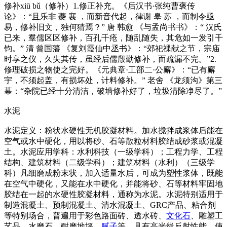
修补xiū bǔ（修补）1.修正补充。《后汉书·张纯曹褒传
论》：“且乐非 夔 襄 ，而新音代起，律谢 皋 苏 ，而制令亟
易，修补旧文，独何猜焉？” 唐 韩愈 《与孟尚书书》：“ 汉氏
已来，羣儒区区修补，百孔千疮，随乱随失，其危如一发引千
钧。” 清 曾国藩 《复刘霞仙中丞书》：“郊祀祼献之节，宗庙
时享之仪，久失其传，虽经后儒殷勤修补，而疏漏不完。”2.
修理破损之物使之完好。《元典章·工部二·公廨》：“已有廨
宇，不须起盖，有损坏处，计料修补。” 老舍 《龙须沟》第三
幕：“杂院已经十分清洁，破墙修补好了，垃圾清除净尽了。”
水泥
水泥定义：粉状水硬性无机胶凝材料。加水搅拌成浆体后能在
空气或水中硬化，用以将砂、石等散粒材料胶结成砂浆或混凝
土。水泥应用学科：水利科技（一级学科）；工程力学、工程
结构、建筑材料（二级学科）；建筑材料（水利）（三级学
科）凡细磨成粉末状，加入适量水后，可成为塑性浆体，既能
在空气中硬化，又能在水中硬化，并能将砂、石等材料牢固地
胶结在一起的水硬性胶凝材料，通称为水泥。水泥特别适用于
制造混凝土、预制混凝土、清水混凝土、GRC产品、粘合剂
等特别场合，普遍用于彩色路面砖、透水砖、
文化石
、雕塑工
艺品、水磨石、耐磨地坪、
腻子
等，具有高光线反射性能，使