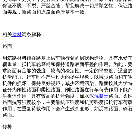
保证不脱、不裂、严丝合缝，帮您解决一切后顾之忧，保证路
面美观，新路面和原路面色泽基本一致。
相关
建材
词条解释：
路面
用筑路材料铺在路基上供车辆行驶的层状构造物。具有承受车
辆重量、抵抗车轮磨耗和保持道路表面平整的作用。为此，要
求路面有足够的强度、较高的稳定性、一定的平整度、适当的
抗滑能力、行车时不产生过大的扬尘现象，以减少路面和车辆
机件的损坏，保持良好视距，减少环境污染。路面按其力学特
征分为刚性路面和柔性路面。刚性路面在行车荷载作用下能产
生板体作用，具有较高的抗弯强度，如水泥
混凝土
路面。柔性
路面抗弯强度较小，主要靠抗压强度和抗剪强度抵抗行车荷载
作用，在重复荷载作用下会产生残余变形，如沥青路面、碎石
路面。
修补