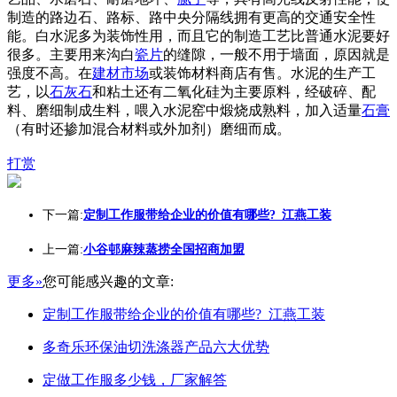
制造的路边石、路标、路中央分隔线拥有更高的交通安全性
能。白水泥多为装饰性用，而且它的制造工艺比普通水泥要好
很多。主要用来沟白
瓷片
的缝隙，一般不用于墙面，原因就是
强度不高。在
建材市场
或装饰材料商店有售。水泥的生产工
艺，以
石灰石
和粘土还有二氧化硅为主要原料，经破碎、配
料、磨细制成生料，喂入水泥窑中煅烧成熟料，加入适量
石膏
（有时还掺加混合材料或外加剂）磨细而成。
打赏
下一篇:
定制工作服带给企业的价值有哪些?_江燕工装
上一篇:
小谷邨麻辣蒸捞全国招商加盟
更多»
您可能感兴趣的文章:
定制工作服带给企业的价值有哪些?_江燕工装
多奇乐环保油切洗涤器产品六大优势
定做工作服多少钱，厂家解答