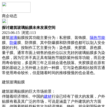
商企动态
探讨建筑玻璃贴膜未来发展空间
2023-06-15 浏览:
113
建筑
玻璃
贴膜按其功能主要分为：私密膜、装饰膜、
隔热
节能
膜、
防爆
膜、防弹膜、其中防爆膜和防弹膜也都可以划入安全
膜的行列。按制作工艺主要分为：染色膜、夹胶膜、原色膜、
量子膜。通常市面上销售的低价位以次充好的玻璃贴膜多为染
色膜，因为它并不真正具有隔热节能防紫外线等功能，而且使
用寿命较短，多是两三年之后就会退色脱落。夹胶膜是在原有
膜的基础之上另外镀上去的一种膜，它与染色膜相比较而言通
常使用寿命较长，但是随着时间的推移慢慢的也会退色。
建筑玻璃贴膜
建筑玻璃贴膜的巨大市场前景：
伴随着经济增长、中国的
建材
行业已经有了很大的发展，户外
贴膜有着及其广泛的市场，可说是涵盖了户外建筑的方方面
面，伴随着能耗指标首次与经济增长、物价、就业和国际收支