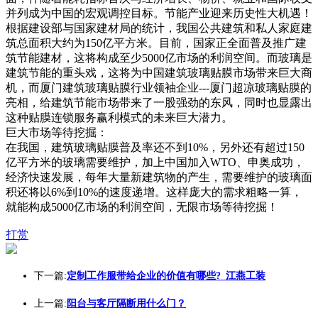
并列成为中国的宏观调控目标。节能产业迎来历史性大机遇！
根据建设部与国家建材局的统计，我国公共建筑和私人家庭建
筑总面积大约为150亿平方米。目前，国家正全面普及推广建
筑节能建材，这将构成至少5000亿市场的利润空间。而玻璃是
建筑节能的重头戏，这将为中国建筑玻璃贴膜市场带来巨大商
机，而厦门建筑玻璃贴膜行业领袖企业---厦门超凉玻璃贴膜的
亮相，给建筑节能市场带来了一股强劲的东风，同时也显露出
这种贴膜连锁服务赢利模式的未来巨大潜力。
巨大市场等待挖掘：
在我国，建筑玻璃贴膜普及率还不到10%，另外还有超过150
亿平方米的玻璃需要维护，加上中国加入WTO、申奥成功，
经济快速发展，每年大量新建筑物的产生，需要维护的玻璃面
积还将以6%到10%的速度递增。这样庞大的需求粗略一算，
就能构成5000亿市场的利润空间，无限市场等待挖掘！
打赏
下一篇:
定制工作服带给企业的价值有哪些?_江燕工装
上一篇:
阳台与客厅隔断用什么门？