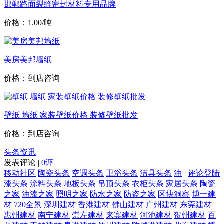
邯郸路面裂缝密封材料专用品牌
价格：1.00/吨
美房美邦墙纸
价格：到店咨询
壁纸 墙纸 家装壁纸价格 装修壁纸批发
价格：到店咨询
头条资讯
发表评论 |
0评
移动社区
陶瓷头条
空调头条
卫浴头条
洁具头条
油
评论登陆
漆头条
涂料头条
地板头条
吊顶头条
衣柜头条
家居头条
陶瓷
之家
油漆之家
照明之家
防水之家
防盗之家
区快洞察
博一建
材
720全景
深圳建材
香港建材
佛山建材
广州建材
东莞建材
惠州建材
南宁建材
崇左建材
来宾建材
河池建材
贺州建材
百