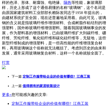
样的色泽、形体、耐腐蚀、电绝缘、
隔热
等性能，象玻璃那
样，历史上形成了这个通俗易懂的名称“玻璃钢”，这个名词是
由原国家建筑材料工业部部长赖际发同志于1958 年提出的，
由建材系统扩至全国，现在还普遍地采用着。由此可见，玻璃
钢的含义就是指玻璃纤维作增强材料、合成树脂作粘结剂的增
强塑料，国外称玻璃纤维增强塑料。随着我国玻璃钢事业的发
展，作为塑料基的增强材料，已由玻璃纤维扩大到碳纤维、硼
纤维、芳纶纤维、氧化铝纤维和碳化硅纤维等，无疑地，这些
新型纤维制成的增强塑料，是一些高性能的纤维增强复合材
料，再用玻璃钢这个俗称就无法概括了。考虑到历史的由来和
发展，通常采用玻璃钢复合材料，这样一个名称就较全面了。
打赏
下一篇:
定制工作服带给企业的价值有哪些?_江燕工装
上一篇:
值得拥有的家居软装设计
更多»
您可能感兴趣的文章:
定制工作服带给企业的价值有哪些?_江燕工装