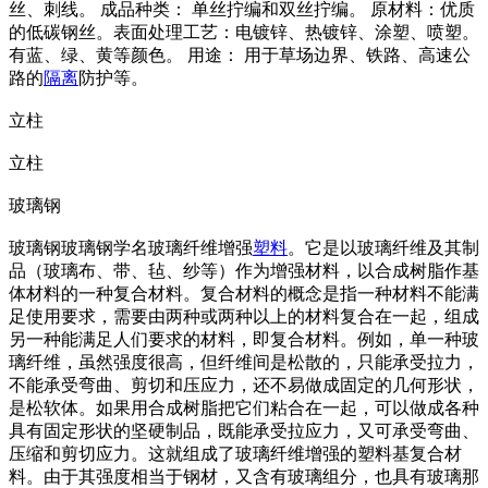
丝、刺线。 成品种类： 单丝拧编和双丝拧编。 原材料：优质
的低碳钢丝。表面处理工艺：电镀锌、热镀锌、涂塑、喷塑。
有蓝、绿、黄等颜色。 用途： 用于草场边界、铁路、高速公
路的
隔离
防护等。
立柱
立柱
玻璃钢
玻璃钢玻璃钢学名玻璃纤维增强
塑料
。它是以玻璃纤维及其制
品（玻璃布、带、毡、纱等）作为增强材料，以合成树脂作基
体材料的一种复合材料。复合材料的概念是指一种材料不能满
足使用要求，需要由两种或两种以上的材料复合在一起，组成
另一种能满足人们要求的材料，即复合材料。例如，单一种玻
璃纤维，虽然强度很高，但纤维间是松散的，只能承受拉力，
不能承受弯曲、剪切和压应力，还不易做成固定的几何形状，
是松软体。如果用合成树脂把它们粘合在一起，可以做成各种
具有固定形状的坚硬制品，既能承受拉应力，又可承受弯曲、
压缩和剪切应力。这就组成了玻璃纤维增强的塑料基复合材
料。由于其强度相当于钢材，又含有玻璃组分，也具有玻璃那