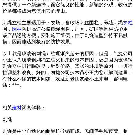
您提供了一个新选择，而它优良的性能，新颖的外观，较低的
价格都将成为您使用它的理由。
刺绳立柱主要适用于：农场，畜牧场刺丝围栏，养殖刺绳
护栏
网，
园林
防护高速公路刺绳围栏，厂区，矿区等围栏防护用
该产品运输方便，安装施工简便，由于刺绳造型独特不易触
摸，因而能达到极好的防护效果。
以上就是玻璃钢刺绳立柱逐渐火起来的原因，但是，凯捷公司
小王认为玻璃钢刺绳立柱火起来的根本原因，还是因为玻璃钢
刺绳立柱进行啦改良，针对价格、恶劣的环境等原因一一进行
拉调整和改良。好的，凯捷公司技术员小王为您讲解到这里，
有什么不懂的技术问题，欢迎新老朋友给小王来电。咨询电
话：***。
相关
建材
词条解释：
刺绳
刺绳是由全自动化的刺绳机拧编而成。民间俗称铁蒺藜、刺