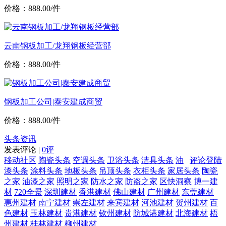
价格：888.00/件
云南钢板加工/龙翔钢板经营部
价格：888.00/件
钢板加工公司|泰安建成商贸
价格：888.00/件
头条资讯
发表评论 |
0评
移动社区
陶瓷头条
空调头条
卫浴头条
洁具头条
油
评论登陆
漆头条
涂料头条
地板头条
吊顶头条
衣柜头条
家居头条
陶瓷
之家
油漆之家
照明之家
防水之家
防盗之家
区快洞察
博一建
材
720全景
深圳建材
香港建材
佛山建材
广州建材
东莞建材
惠州建材
南宁建材
崇左建材
来宾建材
河池建材
贺州建材
百
色建材
玉林建材
贵港建材
钦州建材
防城港建材
北海建材
梧
州建材
桂林建材
柳州建材