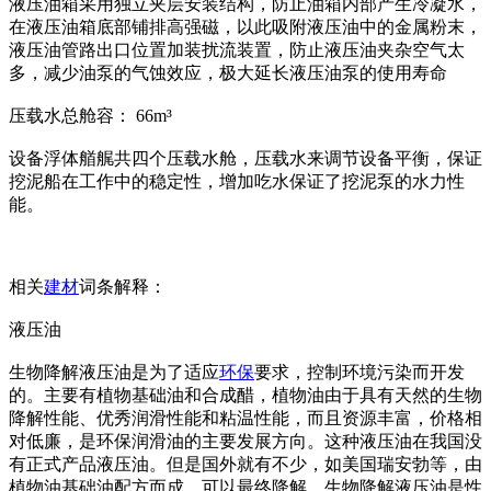
液压油箱采用独立夹层安装结构，防止油箱内部产生冷凝水，
在液压油箱底部铺排高强磁，以此吸附液压油中的金属粉末，
液压油管路出口位置加装扰流装置，防止液压油夹杂空气太
多，减少油泵的气蚀效应，极大延长液压油泵的使用寿命
压载水总舱容： 66m³
设备浮体艏艉共四个压载水舱，压载水来调节设备平衡，保证
挖泥船在工作中的稳定性，增加吃水保证了挖泥泵的水力性
能。
相关
建材
词条解释：
液压油
生物降解液压油是为了适应
环保
要求，控制环境污染而开发
的。主要有植物基础油和合成醋，植物油由于具有天然的生物
降解性能、优秀润滑性能和粘温性能，而且资源丰富，价格相
对低廉，是环保润滑油的主要发展方向。这种液压油在我国没
有正式产品液压油。但是国外就有不少，如美国瑞安勃等，由
植物油基础油配方而成，可以最终降解。生物降解液压油是性