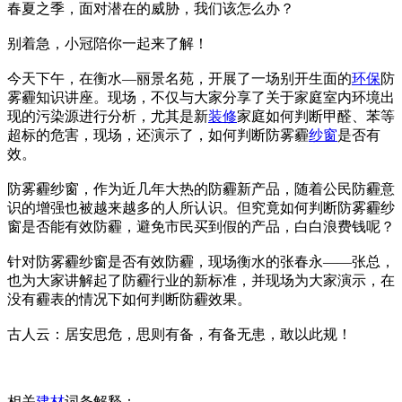
春夏之季，面对潜在的威胁，我们该怎么办？
别着急，小冠陪你一起来了解！
今天下午，在衡水—丽景名苑，开展了一场别开生面的
环保
防
雾霾知识讲座。现场，不仅与大家分享了关于家庭室内环境出
现的污染源进行分析，尤其是新
装修
家庭如何判断甲醛、苯等
超标的危害，现场，还演示了，如何判断防雾霾
纱窗
是否有
效。
防雾霾纱窗，作为近几年大热的防霾新产品，随着公民防霾意
识的增强也被越来越多的人所认识。但究竟如何判断防雾霾纱
窗是否能有效防霾，避免市民买到假的产品，白白浪费钱呢？
针对防雾霾纱窗是否有效防霾，现场衡水的张春永——张总，
也为大家讲解起了防霾行业的新标准，并现场为大家演示，在
没有霾表的情况下如何判断防霾效果。
古人云：居安思危，思则有备，有备无患，敢以此规！
相关
建材
词条解释：