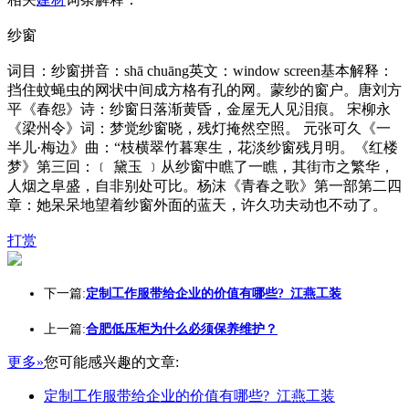
纱窗
词目：纱窗拼音：shā chuāng英文：window screen基本解释：
挡住蚊蝇虫的网状中间成方格有孔的网。蒙纱的窗户。唐刘方
平《春怨》诗：纱窗日落渐黄昏，金屋无人见泪痕。 宋柳永
《梁州令》词：梦觉纱窗晓，残灯掩然空照。 元张可久《一
半儿·梅边》曲：“枝横翠竹暮寒生，花淡纱窗残月明。《红楼
梦》第三回：﹝ 黛玉 ﹞从纱窗中瞧了一瞧，其街市之繁华，
人烟之阜盛，自非别处可比。杨沫《青春之歌》第一部第二四
章：她呆呆地望着纱窗外面的蓝天，许久功夫动也不动了。
打赏
下一篇:
定制工作服带给企业的价值有哪些?_江燕工装
上一篇:
合肥低压柜为什么必须保养维护？
更多»
您可能感兴趣的文章:
定制工作服带给企业的价值有哪些?_江燕工装