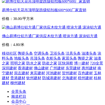
易博仕铝天花吊顶明架跌级铝扣板600*600厂家直销
价格：38.00/平方米
佛山易博仕铝方通厂家供应木纹方通 喷涂方通 滚涂铝方通
价格：4.80/米
移动社区
陶瓷头条
空调头条
卫浴头条
洁具头条
油漆头条
涂
料头条
地板头条
吊顶头条
衣柜头条
家居头条
陶瓷之家
油漆
之家
照明之家
防水之家
防盗之家
区快洞察
博一建材
720全景
深圳建材
香港建材
佛山建材
广州建材
东莞建材
惠州建材
南
宁建材
崇左建材
来宾建材
河池建材
贺州建材
百色建材
玉林
建材
贵港建材
钦州建材
防城港建材
北海建材
梧州建材
桂林
建材
柳州建材
全景头条
频道栏目
会员中心