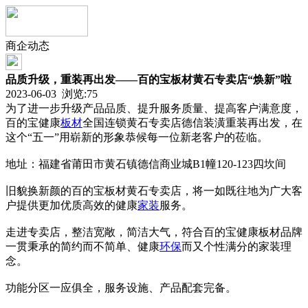
商企动态
品质升级，重装再出发——百的宝板材黄石专卖店“焕新”啦
2023-06-03 浏览:
75
为了进一步升级产品品质、提升服务质量、提高客户满意度，
百的宝健康
板材
全国连锁黄石专卖店德信装潢重装再出发，在
这个“五一”用崭新的形象恭候每一位新老客户的莅临。
地址：福建省莆田市黄石镇德信商业城B1幢120-123四坎间
旧貌换新颜的百的宝板材黄石专卖店，将一如既往地为广大客
户提供更加优质高效的健康
家装
服务。
走进专卖店，整洁宽敞，简洁大气，符合百的宝健康板材品牌
一贯秉承的简约而不简单、健康
环保
而又个性满分的家装理
念。
功能分区一应俱全，服务设施、产品配套完备。