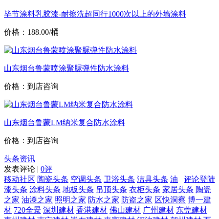
毕节涂料乳胶漆-耐擦洗超同行1000次以上的外墙涂料
价格：188.00/桶
山东烟台鲁蒙喷涂聚脲弹性防水涂料
价格：到店咨询
山东烟台鲁蒙LM纳米复合防水涂料
价格：到店咨询
头条资讯
发表评论 |
0评
移动社区
陶瓷头条
空调头条
卫浴头条
洁具头条
油
评论登陆
漆头条
涂料头条
地板头条
吊顶头条
衣柜头条
家居头条
陶瓷
之家
油漆之家
照明之家
防水之家
防盗之家
区快洞察
博一建
材
720全景
深圳建材
香港建材
佛山建材
广州建材
东莞建材