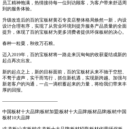
员工精神饱满，热情接待每一位到访顾客，为客户带来舒适周
到的服务体验。
升级改造后的百的宝板材黄石专卖店整体格局焕然一新，内设
设计合理有序，实现了从营业环境到提升服务产品质量的全面
提升，体现了百的宝板材为更多消费者提供环保板材的决心。
春种一粒粟，秋收万石粮。
迈入2019年，百的宝板材将一路走来沉甸甸的收获凝结成新的
起点再次出发。
新的起点之上，新的目标面前，百的宝板材从来不驰于空想、
不骛于虚声，实干而笃行，抓住新机遇，实现新跨越。加强与
新老客户的沟通，一点一滴积蓄起来的力量，将给我们带来丰
厚的回报。
————————————
中国板材十大品牌|板材加盟|板材十大品牌|板材品牌|板材|中国
板材10大品牌
|生态板|山东板材|生态板十大品牌|板材招商|板材代理|环保板