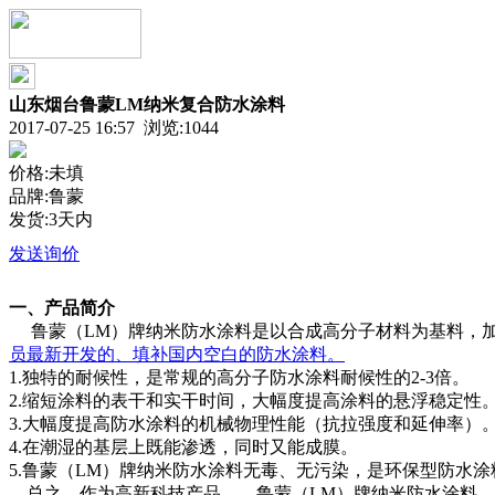
山东烟台鲁蒙LM纳米复合防水涂料
2017-07-25 16:57 浏览:
1044
价格:未填
品牌:鲁蒙
发货:3天内
发送询价
一、
产品
简介
鲁蒙（LM
）牌纳米防水涂料
是以合成高分子材料为基料，
员最新开发的、填补国内空白的防水涂料。
1.独特的耐候性，是常规的高分子防水涂料耐候性的
2-3倍。
2.缩短涂料的表干和实干时间，大幅度提高涂料的悬浮稳定性
3.大幅度提高防水涂料的机械物理性能（抗拉强度和延伸率）
4.在潮湿的基层上既能渗透，同时又能成膜。
5.鲁蒙（
LM）牌纳米防水涂料无毒、无污染，是环保型防水涂
总之，作为高新科技产品
——鲁蒙（LM）牌纳米防水涂料