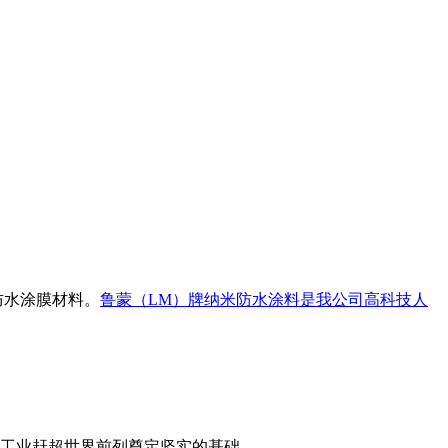
防水涂膜材料。
鲁蒙（LM
）牌纳米防水涂料
是我公司高科技人
料工业赶超世界前列奠定坚实的基础。