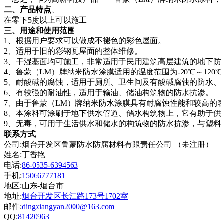
二、
产品
特点
、
在零下
5度以上可以施工
三、
用途和使用范围
1、根据用户要求可以做成不褪色的彩色屋面。
2、适用于旧的彩钢瓦屋面的整体维修。
3、干湿基面均可施工，非常适用于民用建筑高层建筑的地下
4、鲁蒙（
LM）牌纳米防水涂膜适用的温度范围为-20℃～120
5、耐酸碱的腐蚀，适用于厕所、卫生间及有酸碱腐蚀的防水
6、有较强的耐油性，适用于输油、储油构筑物的防水抗渗。
7、由于鲁蒙（
LM）牌纳米防水涂膜具有耐腐蚀性能和较高的
8、本涂料可涂刷于地下供水管道、储水构筑物上，它有助于
9、无毒，可用于生活供水和储水的构筑物的防水抗渗，与塑
联系方式
公司:烟台开发区鲁蒙防水防腐材料有限责任公司 （未注册）
姓名:丁香艳
电话:
86-0535-6394563
手机:
15066777181
地区:山东-烟台市
地址:
烟台开发区长江路173号1702室
邮件:
dingxiangyan2000@163.com
QQ:
81420963