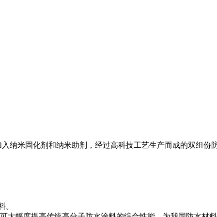
加入纳米固化剂和纳米助剂，经过高科技工艺生产而成的双组份
。
。
料。
，可大幅度提高传统高分子防水涂料的综合性能，为我国防水材