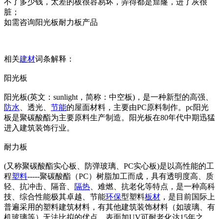
不了多少钱，太差的板很容易坏，弄得都是窟窿，进了灰很
脏；
如需咨询阳光板耐力板产品
相关
建材
词条解释：
阳光板
阳光板(英文：sunlight，简称：中空板)，是一种新型的高强、
防水
、透光、
节能
的屋面材料，主要由PC原料制作。pc阳光
板是聚碳酸酯为主要原料生产制造。阳光板在80年代中期迅猛
进入建筑装饰行业。
耐力板
(又称聚碳酸酯实心板、防弹玻璃、PC实心板)是以高性能的工
程
塑料
-----聚碳酸酯（PC）树脂加工而成，具有透明度高、质
轻、抗冲击、隔音、
隔热
、难燃、抗老化等特点，是一种高科
技、综合性能极其卓越、节能
环保
型塑料
板材
，是目前国际上
普遍采用的塑料建筑材料，有其他建筑装饰材料（如玻璃、有
机玻璃等）无法比拟的优点。表面加UV可耐老化达15年之