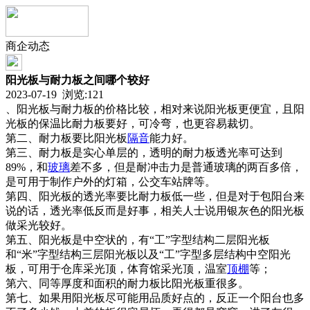
商企动态
阳光板与耐力板之间哪个较好
2023-07-19 浏览:
121
、阳光板与耐力板的价格比较，相对来说阳光板更便宜，且阳
光板的保温比耐力板要好，可冷弯，也更容易裁切。
第二、耐力板要比阳光板
隔音
能力好。
第三、耐力板是实心单层的，透明的耐力板透光率可达到
89%，和
玻璃
差不多，但是耐冲击力是普通玻璃的两百多倍，
是可用于制作户外的灯箱，公交车站牌等。
第四、阳光板的透光率要比耐力板低一些，但是对于包阳台来
说的话，透光率低反而是好事，相关人士说用银灰色的阳光板
做采光较好。
第五、阳光板是中空状的，有“工”字型结构二层阳光板
和“米”字型结构三层阳光板以及“工”字型多层结构中空阳光
板，可用于仓库采光顶，体育馆采光顶，温室
顶棚
等；
第六、同等厚度和面积的耐力板比阳光板重很多。
第七、如果用阳光板尽可能用品质好点的，反正一个阳台也多