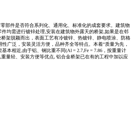
所有零部件是否符合系列化、通用化、标准化的成套要求。建筑物
部零件均需进行镀锌处理,安装在建筑物外露天的桥架,如果是在邻
业桥架脱颖而出，表面工艺有冷镀锌、热镀锌、静电喷涂、防格
用性广泛，安装灵活方便，品种齐全等特点。本着“质量为先，
,由于铝、钢比重不同(Al = 2.7,Fe = 7.86，按重量计
观,重量轻、安装方便等优点, 铝合金桥架已在有的工程中加以应