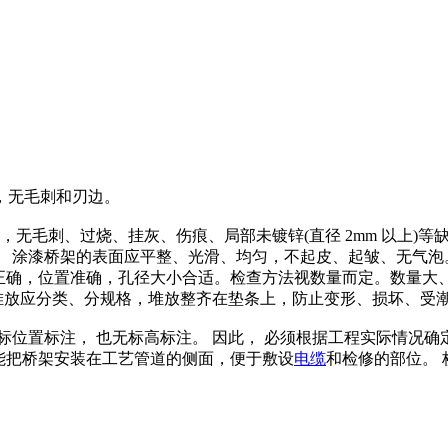
，无毛刺和刃边。
，无毛刺、过烧、挂灰、伤痕、局部未镀锌(直径 2mm 以上)
 涂漆桥架的表面应平整、光滑、均匀，不起皮、起皱、无气泡。
量正确，位置准确，孔径大小合适。检查方法视数量而定。数量
架堆放应分类、分规格，堆放整齐在垫条上，防止变形、损坏、受
位置标注， 也无标高标注。 因此， 必须根据工程实际情况确定
可能把桥架安装在工艺管道的侧面，便于敷设
电缆
和检修的部位。