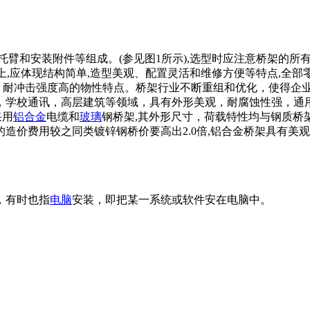
托臂和安装附件等组成。(参见图1所示),选型时应注意桥架的
架上,应体现结构简单,造型美观、配置灵活和维修方便等特点,全
, 耐冲击强度高的物性特点。桥架行业不断重组和优化，使得企
，学校通讯，高层建筑等领域，具有外形美观，耐腐蚀性强，通
采用
铝合金
电缆和
玻璃
钢桥架,其外形尺寸，荷载特性均与钢质桥架基本相近
架的造价费用较之同类镀锌钢桥价要高出2.0倍,铝合金桥架具有美
，有时也指
电脑
安装，即把某一系统或软件安在电脑中。