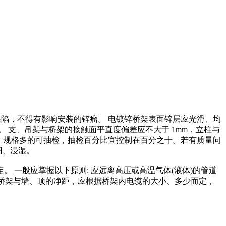
等缺陷，不得有影响安装的锌瘤。 电镀锌桥架表面锌层应光滑、均
 支、吊架与桥架的接触面平直度偏差应不大于 1mm，立柱与
大、规格多的可抽检，抽检百分比宜控制在百分之十。若有质量问
潮、浸湿。
。 一般应掌握以下原则: 应远离高压或高温气体(液体)的管道
 桥架与墙、顶的净距，应根据桥架内电缆的大小、多少而定，