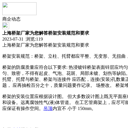
商企动态
上海桥架厂家为您解答桥架安装规范和要求
2023-07-31 浏览:
119
上海桥架厂家为您解答桥架安装规范和要求
桥架安装规范：桥架、立柱、托臂都应平整、无变形、无扭曲
桥架的防腐质量应符合以下要求: 热浸镀锌桥架表面锌层应均匀
匀、致密，不得有起皮、气泡、花斑、局部未镀、划伤等缺陷。
托臂、托臂与桥架、桥架与连接件 应匹配，连接(安装)孔数
题， 应再抽检百分之十，质量问题要作记录。 场整改。 桥
桥架的安装位置应根据设计图。 但大多数设计图上既无平面座标
和设备。远离腐蚀性气(液)体管道。 在工艺管廊架上，应尽
应保证有操作空间。
吊顶
内宜不 小于 150mm。