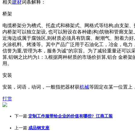
相关
建材
词条解释：
桥架
电缆桥架分为槽式、托盘式和梯架式、网格式等结构,由支架、
内桥架可以独立架设, 也可以附设在各种建(构)筑物和管廊支
近海边或属于腐蚀区,则材质必须具有防腐、耐潮气、附着力好
火涂机料、烤漆等。其中产品广泛用于石油化工，冶金，电力
信誉为重,管理为本，服务为诚”的宗旨。为了减轻重量还可以
算,铝钢之比约为1：3,根据两种材质的市场价折算,铝合 金桥
用。
安装
安装，词语，动词，一般指把器材获
机械
等固定在某一位置上
打赏
下一篇:
定制工作服带给企业的价值有哪些?_江燕工装
上一篇:
成品钢支座