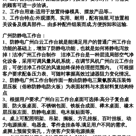
的顾客可进一步洽谈。
2、工作台用途:适用于放置待修模具、摆放产品等...
3、工作台特点:外观漂亮、实用、耐用，配有抽屉,可放置相
关设备及模具部件... 由多种配件组装而成,方便拆卸和运输.
广州防静电工作台：
1、防静电广州白云工作台就是能满足用户的普通广州工作台
功能的基础上，增加了防静电功能，也就是如何将静电泻放
掉！洁净广州工作台制作 洁净工作台是一种层流局部空气净
化设备，采用可调风量风机系统，在调节风机广州白云工作台
后，可使洁净工作区的风速始终保持在理想范围内。（可根据
客户要求配备压力表、可随时掌握高效过滤器阻力变化情况。
2、防静电广州工作台制作面一般由防静电三聚氰胺高压装饰
层压板（俗称防静电防火板）为表面材料与木质材料复结构特
点
3、根据用户要求,广州白云工作台桌面可选择:高分子复合桌
面、防火板桌面、不锈钢包面、铁板合成面、榉木桌面、橡木
层压板左面、防静电桌面、电木板贴面等。
4、桌上可配照明架、吊架、搁板、方孔挂板、百叶挂板、动
力电源插座、电器盒、零件盒挂条等,满足用户不同的需求。
桌脚上预留安装孔，方便客户安装电源插座