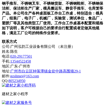
钢手推车、不锈钢叉车、不锈钢货架、不锈钢鞋柜、不锈钢保
洁柜、保洁柜生产厂家，模具搬运车、静音手推车、仓库笼等
产品。本公司生产各种桌面板工作台工作桌，特别适合：模具
厂，组装厂，电子厂，机械厂，实验室，测试单位，食品厂，
塑胶厂等及其他类型工厂使用。工作台工作桌基本配置和规格
如下说明，客户可根据自己的要求自行配置或者定做其他规
格，满足工厂公司的特殊作业要求。
联系方式
公司:广州泓韵工业设备有限公司 （未注册）
姓名:陈生
电话:
020-29177501
手机:
13544522458
地区:广东-广州市
地址:
广州市白云区钟落潭镇金盆中路高围墙29-1
邮件:
gzslimei@163.com
QQ:
805234950
建材之家小程序