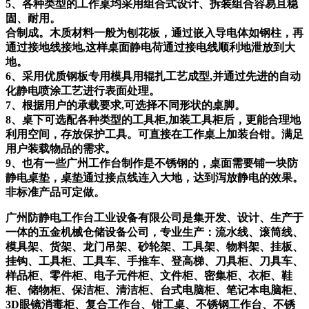
5、各种类型的工作桌均采用组合式设计、拆装组合容易且稳
固、耐用。
合制成。木质材料一般为刨花板，通过嵌入导电体如钢柱，再
通过接地线接地,这样桌面静电荷通过接电线顺利地泄放到大
地。
6、采用优质钢板专用模具用辊扎工艺成型,并通过先进的自动
化静电喷涂工艺进行表面处理。
7、根据用户的承载要求,可选择不同形状的桌脚。
8、桌下可选配各种类型的工具柜,加装工具柜后，更能合理地
利用空间，存放保护工具。可直接在工作桌上加装台钳。满足
用户装载物品的需求。
9、也有一些广州工作台制作是不锈钢的，桌面需要铺一块防
静电桌垫，桌垫通过接点线连入大地，达到泻放静电的效果。
非标准产品可定做。
广州防静电工作台工业设备有限公司是集开发、设计、生产于
一体的五金机械仓储设备公司，专业生产：流水线、滚筒线、
模具架、货架、龙门吊架、砂轮架、工具架、物料架、挂板、
挂钩、工具柜、工具车、手推车、登高梯、刀具柜、刀具车、
样品柜、零件柜、电子元件柜、文件柜、密集柜、衣柜、鞋
柜、储物柜、保洁柜、清洁柜、台式电脑柜、笔记本电脑柜、
3D眼镜消毒柜、复合工作台、钳工桌、不锈钢工作台、不锈