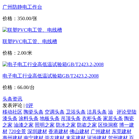
广州防静电工作台
价格：350.00/张
联塑PVC电工管、电线槽
价格：2.00/米
电子电工行业高低温试验箱GB/T2423.2-2008
价格：66.00/台
头条资讯
发表评论 |
0评
移动社区
陶瓷头条
空调头条
卫浴头条
洁具头条
油
评论登陆
漆头条
涂料头条
地板头条
吊顶头条
衣柜头条
家居头条
陶瓷
之家
油漆之家
照明之家
防水之家
防盗之家
区快洞察
博一建
材
720全景
深圳建材
香港建材
佛山建材
广州建材
东莞建材
惠州建材
南宁建材
崇左建材
来宾建材
河池建材
贺州建材
百