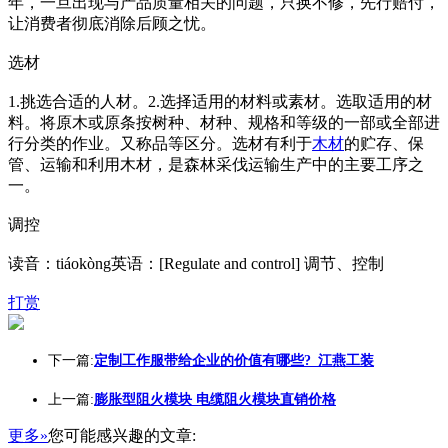
年，一旦出现与产品质量相关的问题，只换不修，先行赔付，
让消费者彻底消除后顾之忧。
选材
1.挑选合适的人材。2.选择适用的材料或素材。选取适用的材
料。将原木或原条按树种、材种、规格和等级的一部或全部进
行分类的作业。又称品等区分。选材有利于
木材
的贮存、保
管、运输和利用木材，是森林采伐运输生产中的主要工序之
一。
调控
读音：tiáokòng英语：[Regulate and control] 调节、控制
打赏
下一篇:
定制工作服带给企业的价值有哪些?_江燕工装
上一篇:
膨胀型阻火模块 电缆阻火模块直销价格
更多»
您可能感兴趣的文章: