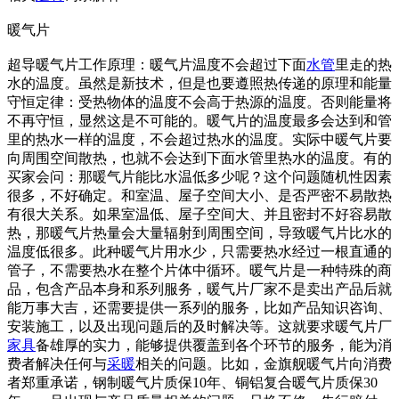
暖气片
超导暖气片工作原理：暖气片温度不会超过下面
水管
里走的热
水的温度。虽然是新技术，但是也要遵照热传递的原理和能量
守恒定律：受热物体的温度不会高于热源的温度。否则能量将
不再守恒，显然这是不可能的。暖气片的温度最多会达到和管
里的热水一样的温度，不会超过热水的温度。实际中暖气片要
向周围空间散热，也就不会达到下面水管里热水的温度。有的
买家会问：那暖气片能比水温低多少呢？这个问题随机性因素
很多，不好确定。和室温、屋子空间大小、是否严密不易散热
有很大关系。如果室温低、屋子空间大、并且密封不好容易散
热，那暖气片热量会大量辐射到周围空间，导致暖气片比水的
温度低很多。此种暖气片用水少，只需要热水经过一根直通的
管子，不需要热水在整个片体中循环。暖气片是一种特殊的商
品，包含产品本身和系列服务，暖气片厂家不是卖出产品后就
能万事大吉，还需要提供一系列的服务，比如产品知识咨询、
安装施工，以及出现问题后的及时解决等。这就要求暖气片厂
家具
备雄厚的实力，能够提供覆盖到各个环节的服务，能为消
费者解决任何与
采暖
相关的问题。比如，金旗舰暖气片向消费
者郑重承诺，钢制暖气片质保10年、铜铝复合暖气片质保30