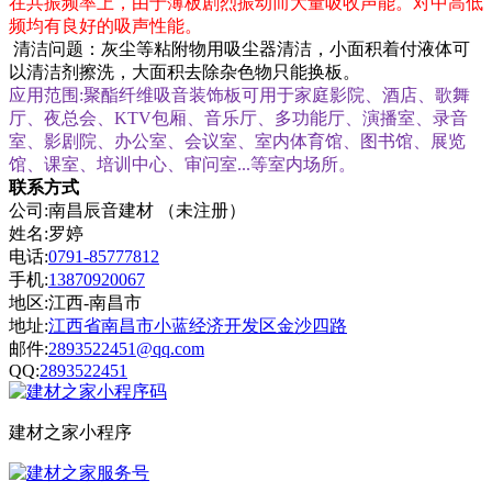
在共振频率上，由于薄板剧烈振动而大量吸收声能。对中高低
频均有良好的吸声性能。
清洁问题：灰尘等粘附物用吸尘器清洁，小面积着付液体可
以清洁剂擦洗，大面积去除杂色物只能换板。
应用范围
:
聚酯纤维吸音装饰板可用于家庭影院、酒店、歌舞
厅、夜总会、
KTV
包厢、音乐厅、多功能厅、演播室、录音
室、影剧院、办公室、会议室、室内体育馆、图书馆、展览
馆、课室、培训中心、审问室
...
等室内场所。
联系方式
公司:南昌辰音建材 （未注册）
姓名:罗婷
电话:
0791-85777812
手机:
13870920067
地区:江西-南昌市
地址:
江西省南昌市小蓝经济开发区金沙四路
邮件:
2893522451@qq.com
QQ:
2893522451
建材之家小程序