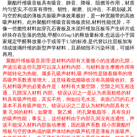
聚酯纤维吸音板具有吸音、静音、降噪、阻燃等作用，材质
均匀坚实
,
不但富有弹性、韧性、耐磨、抗冲击、不易划破
,
其
与空腔构成的薄板共振吸声体效果极好，是一种宽频带的高效
吸声材料。此外聚酯纤维吸音装饰板质轻
,
材料性能优异，不
像一些脆性材料如穿孔石膏板及水泥纤维加压板等产生碎片或
碎块存在坠落的危险
,
甲醛
0.05
㎎
/1
的释放量标准
,
也远远小于国
家规定甲醛释放量小于或等于
1.5
的标准
.
是代替以往层板加海
绵或玻璃纤维的新型声学材料，且易销毁不污染环境，可循环
再用。
聚酯纤维板吸音原理
:
是材料内部有大量微小的连通的孔隙，
声波沿着这些孔隙可以深入材料内部，与材料发生摩擦作用将
声能转化为热能。属多孔吸声材料
,
吸 声特性是随着频率的增
高吸声系数逐渐增大，这意味着低频吸收没有高频吸收好。多
孔材料吸声的必要条件是：材料有大量空隙，空隙之间互相连
通，孔隙深入材料 内部。错误认识之一是认为表面粗糙的材
料具有吸声性能，其实不然，例如拉毛水泥、表面凸凹的石才
基本不具有吸声能力。错误认识之二是认为材料内部具有大
量 孔洞的材料，如聚苯、聚乙烯、闭孔聚氨脂等，具有良好
的吸声性能，事实上，这些材料由于内部孔洞没有连通性，声
波不能深入材料内部振动摩擦，因此吸声系数 很小而聚酯纤
维板与空腔体构成的吸声体结构的吸声机理是薄板共振吸声。