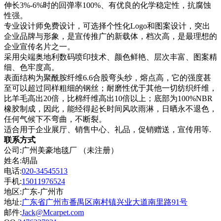
伸长3%-6%时的回弹率100%、有优良的化学稳定性，抗腐蚀
性强。
专业设计师免费设计，可选择个性化Logo和图案设计，突出
企业品牌与形象，是宣传推广的新载体，档次高，是最理想的
企业宣传名片之一。
采用尖端奥地利数码喷印技术、颜色鲜艳、层次丰富、图案精
细、色牢度高。
表面结构为聚酰胺纤维6.6合股弯头纱，熔点高，它的强度甚
至可以超过同样粗细的钢丝；耐磨性优于其他一切纺织纤维，
比羊毛高出20倍，比棉纤维高出10倍以上；底部为100%NBR
橡胶制成，因此，能经得起长时间风吹雨淋，日晒永不退色，
任何气候下不弯曲，不断裂。
适合用于企业展厅、销售中心、礼品，促销赠送，宣传用等.
联系方式
公司:广州美豪地毯厂 （未注册）
姓名:胡晶
电话:
020-34545513
手机:
15011976524
地区:广东-广州市
地址:
广东省广州市番禺区南村镇兴业大道南里路91号
邮件:
Jack@Mcarpet.com