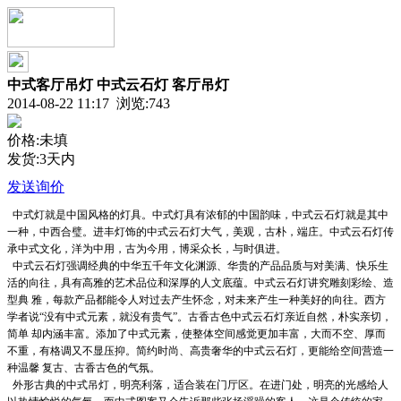
中式客厅吊灯 中式云石灯 客厅吊灯
2014-08-22 11:17 浏览:
743
价格:未填
发货:3天内
发送询价
中式灯就是中国风格的灯具。中式灯具有浓郁的中国韵味，中式云石灯就是其中
一种，中西合璧。进丰灯饰的中式云石灯大气，美观，古朴，端庄。中式云石灯传
承中式文化，洋为中用，古为今用，博采众长，与时俱进。
中式云石灯强调经典的中华五千年文化渊源、华贵的产品品质与对美满、快乐生
活的向往，具有高雅的艺术品位和深厚的人文底蕴。中式云石灯讲究雕刻彩绘、造
型典 雅，每款产品都能令人对过去产生怀念，对未来产生一种美好的向往。西方
学者说“没有中式元素，就没有贵气”。古香古色中式云石灯亲近自然，朴实亲切，
简单 却内涵丰富。添加了中式元素，使整体空间感觉更加丰富，大而不空、厚而
不重，有格调又不显压抑。简约时尚、高贵奢华的中式云石灯，更能给空间营造一
种温馨 复古、古香古色的气氛。
外形古典的中式吊灯，明亮利落，适合装在门厅区。在进门处，明亮的光感给人