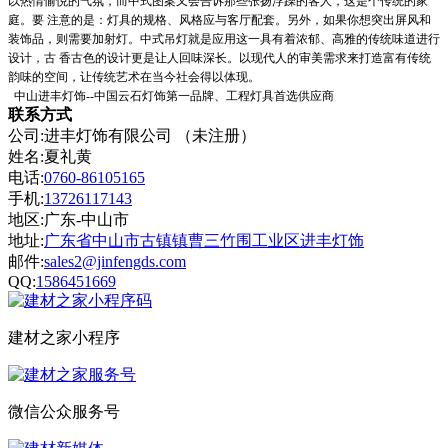
以热情愉悦的气氛，而中式图案又会告诉那些张扬浮躁的客人，这是个传统的家
庭。要 注意的是：灯具的规格、风格应与客厅配套。另外，如果你想突出屏风和
装饰品，则需要加射灯。中式吊灯就是应用这一具有着浓郁、高雅的传统味道进行
设计，古 香古色的设计更是让人回味深长。以现代人的审美需求来打造富有传统
韵味的空间，让传统艺术在当今社会得以体现。
中山进丰灯饰--中国云石灯饰第一品牌、工程灯具首选供应商
联系方式
公司:进丰灯饰有限公司 （未注册）
姓名:夏礼黄
电话:
0760-86105165
手机:
13726117143
地区:广东-中山市
地址:
广东省中山市古镇镇曹三竹围工业区进丰灯饰
邮件:
sales2@jinfengds.com
QQ:
1586451669
建材之家小程序
微信公众服务号