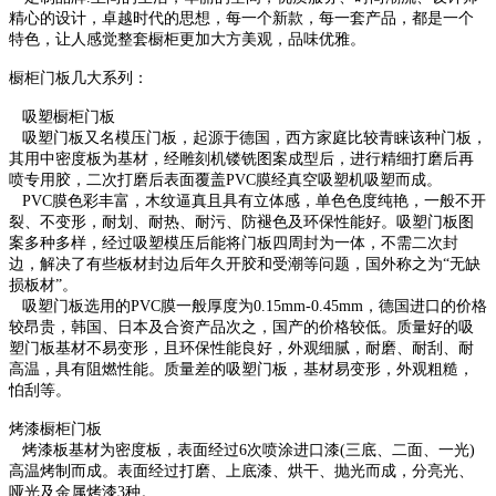
精心的设计，卓越时代的思想，每一个新款，每一套产品，都是一个
特色，让人感觉整套橱柜更加大方美观，品味优雅。
橱柜门板几大系列：
吸塑橱柜门板
吸塑门板又名模压门板，起源于德国，西方家庭比较青睐该种门板，
其用中密度板为基材，经雕刻机镂铣图案成型后
，进行精细打磨后再
喷专用胶，二次打磨后表面覆盖PVC膜经真空吸塑机吸塑而成。
PVC膜色彩丰富，木纹逼真且具有立体感，单色色度纯艳，一般不开
裂、不变形，耐划、耐热、耐污、防褪色及环保
性能好。吸塑门板图
案多种多样，经过吸塑模压后能将门板四周封为一体，不需二次封
边，解决了有些板材封边后年
久开胶和受潮等问题，国外称之为“无缺
损板材”。
吸塑门板选用的PVC膜一般厚度为0.15mm-0.45mm，德国进口的价格
较昂贵，韩国、日本及合资产品次之，国产的价格
较低。质量好的吸
塑门板基材不易变形，且环保性能良好，外观细腻，耐磨、耐刮、耐
高温，具有阻燃性能。质量差
的吸塑门板，基材易变形，外观粗糙，
怕刮等。
烤漆橱柜门板
烤漆板基材为密度板，表面经过6次喷涂进口漆(三底、二面、一光)
高温烤制而成。表面经过打磨、上底漆、烘干、
抛光而成，分亮光、
哑光及金属烤漆3种。