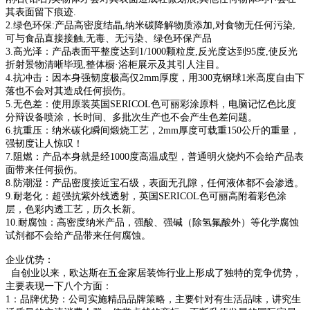
其表面留下痕迹.
2.绿色环保:产品高密度结晶,纳米碳降解物质添加,对食物无任何污染,
可与食品直接接触,无毒、无污染、绿色环保
产品
3.高光泽：产品表面平整度达到1/1000颗粒度,反光度达到95度,使反光
折射景物清晰毕现,整体橱·浴柜展示及其引
人注目。
4.抗冲击：因本身强韧度极高仅2mm厚度，用300克钢球1米高度自由下
落也不会对其造成任何损伤。
5.无色差：使用原装英国SERICOL色可丽彩涂原料，电脑记忆色比度
分辩设备喷涂，长时间、多批次生产也不会产生
色差问题。
6.抗重压：纳米碳化瞬间煅烧工艺，2mm厚度可载重150公斤的重量，
强韧度让人惊叹！
7.阻燃：产品本身就是经1000度高温成型，普通明火烧灼不会给产品表
面带来任何损伤。
8.防潮湿：产品密度接近宝石级，表面无孔隙，任何液体都不会渗透。
9.耐老化：超强抗紫外线透射，英国SERICOL色可丽高附着彩色涂
层，色彩内透工艺，历久长新。
10.耐腐蚀：高密度纳米产品，强酸、强碱（除氢氟酸外）等化学腐蚀
试剂都不会给产品带来任何腐蚀。
企业优势：
自创业以来，欧达斯在五金家居装饰行业上形成了独特的竞争优势，
主要表现一下八个方面：
1：品牌优势：公司实施精品品牌策略，主要针对有生活品味，讲究生