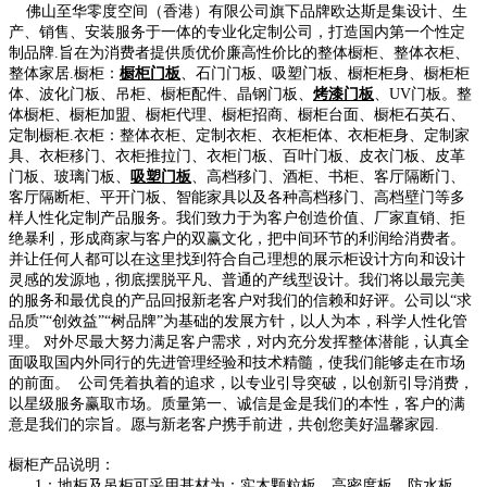
佛山至华零度空间（香港）有限公司旗下品牌欧达斯是集设计、生
产、销售、安装服务于一体的专业化定制公司，打造国内第一个性定
制品牌.旨在为消费者提供质优价廉高性价比的整体橱柜、整体衣柜、
整体家居.橱柜：
橱柜门板
、石门门板、吸塑门板、橱柜柜身、橱柜柜
体、波化门板、吊柜、橱柜配件、晶钢门板、
烤漆门板
、UV门板。整
体橱柜、橱柜加盟、橱柜代理、橱柜招商、橱柜台面、橱柜石英石、
定制橱柜.衣柜：整体衣柜、定制衣柜、衣柜柜体、衣柜柜身、定制家
具、衣柜移门、衣柜推拉门、衣柜门板、百叶门板、皮衣门板、皮革
门板、玻璃门板、
吸塑门板
、高档移门、酒柜、书柜、客厅隔断门、
客厅隔断柜、平开门板、智能家具以及各种高档移门、高档壁门等多
样人性化定制产品服务。我们致力于为客户创造价值、厂家直销、拒
绝暴利，形成商家与客户的双赢文化，把中间环节的利润给消费者。
并让任何人都可以在这里找到符合自己理想的展示柜设计方向和设计
灵感的发源地，彻底摆脱平凡、普通的产线型设计。我们将以最完美
的服务和最优良的产品回报新老客户对我们的信赖和好评。公司以“求
品质”“创效益”“树品牌”为基础的发展方针，以人为本，科学人性化管
理。 对外尽最大努力满足客户需求，对内充分发挥整体潜能，认真全
面吸取国内外同行的先进管理经验和技术精髓，使我们能够走在市场
的前面。 公司凭着执着的追求，以专业引导突破，以创新引导消费，
以星级服务赢取市场。质量第一、诚信是金是我们的本性，客户的满
意是我们的宗旨。愿与新老客户携手前进，共创您美好温馨家园.
橱柜产品说明：
1：地柜及吊柜可采用基材为：实木颗粒板、高密度板、防水板，