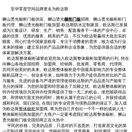
至华零度空间品牌更名为欧达斯
狮山烫光
橱
柜门板
供应、
狮山
烫光
橱柜门板
招商、
狮山
烫光橱柜柜门
板
代理、
狮山
烫光橱柜门板加盟-欧达斯防水定制家居，欧达斯已发展
成为汇集设计、研发、生产、销售、配套服务于一体的产业中心，卓
越的信誉、优质的服务、精美的产品，不仅为欧达斯赢得大批忠实的
顾客，用心打造中国家居航母，专注于消费者的需求，致力成为行业
未来的领袖；建立良好的产品品牌和企业形象，为您提供最合适的整
体家居解决方案。
欧达斯整体橱柜诚挚欢迎您加入欧达斯
整体橱柜
加盟商的行列, 特在
向
狮山
各地全国招商、加盟商、经销商、批发商、零售商、代理商、
共同开创美好的未来。欧达斯整体橱柜是中国最具影响力的专业整体
橱柜品牌之一。创业多年来，始终致力于为用户提供高性价比的产品
与服务。先进的设备与严谨的管理使得欧达斯的产品品质与产能有了
充分的保障，为您的加盟和经营减去了后顾之忧。欧达斯整体橱柜的
特许经营项目为其特许经营商提供了独一无二的机会。使您能获得品
牌、和营销方面支持的同时，拥有从属于您自己的公司，并获得成就
感和利润。我们深信, 在我们的专业背景与强势品牌的保证下, 加入成
为欧达斯
整体橱柜
加盟商, 将为您自己开创出一个不一样的成就人生!
整体橱柜招商加盟的广大商户一定要考虑我们欧达斯整体橱柜。
狮山
烫光橱柜门板全国招商正在火热中...
平民的价格，完美的品质，只选对的不选贵的，打造家居文化的第
一定制品牌.至尚的生活，华丽的空间，优质服务、时尚潮流、设计师