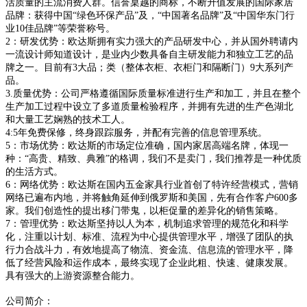
活质量的主流消费人群。信誉桌越的商标，不断升值发展的国际家居
品牌：获得中国“绿色环保产品”及，“中国著名品牌”及“中国华东门行
业10佳品牌”等荣誉称号。
2：研发优势：欧达斯拥有实力强大的产品研发中心，并从国外聘请内
一流设计师知道设计，是业内少数具备自主研发能力和独立工艺的品
牌之一。目前有3大品；类（整体衣柜、衣柜门和隔断门）9大系列产
品。
3.质量优势：公司严格遵循国际质量标准进行生产和加工，并且在整个
生产加工过程中设立了多道质量检验程序，并拥有先进的生产色湖北
和大量工艺娴熟的技术工人。
4:5年免费保修，终身跟踪服务，并配有完善的信息管理系统。
5：市场优势：欧达斯的市场定位准确，国内家居高端名牌，体现一
种：“高贵、精致、典雅”的格调，我们不是卖门，我们推荐是一种优质
的生活方式。
6：网络优势：欧达斯在国内五金家具行业首创了特许经营模式，营销
网络已遍布内地，并将触角延伸到俄罗斯和美国，先有合作客户600多
家。我们创造性的提出移门带鬼，以柜促量的差异化的销售策略。
7：管理优势：欧达斯坚持以人为本，机制追求管理的规范化和科学
化，注重以计划、标准、流程为中心提供管理水平，增强了团队的执
行力合战斗力，有效地提高了物流、资金流、信息流的管理水平，降
低了经营风险和运作成本，最终实现了企业此粗、快速、健康发展。
具有强大的上游资源整合能力。
公司简介：