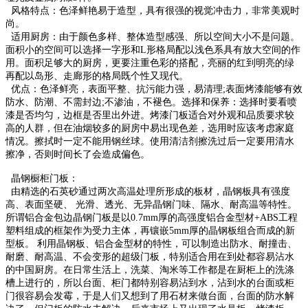
风格特点：色泽鲜艳易于造型，具有很强的视觉冲击力，非常美观时
尚。
适用厨房：由于颜色多样、整体造型感强、所以空间大小不是问题。
面积小的空间可以选择一字形和L形格局配以浅
色系具有放大空间的作
用。面积足够大的厨房，更要注重色彩的搭配，亮丽的红到明亮的绿
再配以岛形、走廊形的格
局既个性又现代。
优点：色泽鲜亮，表面平整、抗污能力强，易清理;表面烤漆能够有效
防水、防潮、不需封边;不渗油，不褪色。
选择和保养：选择时要看喷
漆是否均匀，边框是否里出外进。烤漆门板适合对外观和品质要求较
高的人群，但在油烟
较多的厨房中易出现色差，选用时应该考虑家庭
情况。擦拭时一定不能用钢丝球。使用清洁剂擦洗过后一定要用清水
擦净，否则时间长了会造成偏色。
晶钢橱柜门板：
由精选的石英砂通过两次高温处理所形成的板材，晶钢板具有强度
高、表面坚硬、 光滑、透光、无异晶钢门味、隔
水、耐高温等特性。
所谓铝合金包边晶钢门板是以0.7mm厚的高强度铝合金型材+ABS工程
塑料组成的框架作为受力主
体，再镶嵌5mm厚的晶钢板组合而成的新
型板。 利用晶钢板、铝合金型材的特性，可以制造出防水、耐撞击、
耐磨、
耐高温、不会变形的超级门板，特别适合用在到处都容易沾水
的中国厨房。在日常生活上，洗菜、淘米等工作都是在
厨柜上的洗涤
槽上进行的，所以台面、柜门都特别容易沾到水，沾到水的台面或柜
门很容易会发霉，于是人们又想到
了用石材来做台面，台面的防水解