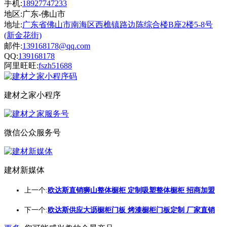
手机:
18927747233
地区:广东-佛山市
地址:
广东省佛山市南海区西樵镇路边陈综合楼B座2楼5-8号
(新金花街)
邮件:
139168178@qq.com
QQ:
139168178
阿里旺旺:
fszh51688
建材之家小程序
微信公众服务号
建材新媒体
上一个:
欧达斯直销狮山整体橱柜 定制吸塑整体橱柜 招商加盟
下一个:
欧达斯供应大沥橱柜门板 烤漆橱柜门板定制 厂家直销