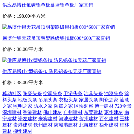
供应易博仕氟碳铝单板幕墙铝单板厂家直销
价格：198.00/平方米
易博仕铝天花吊顶明架跌级铝扣板600*600厂家直销
价格：38.00/平方米
供应易博仕c型铝条扣 防风铝条扣天花厂家直销
价格：38.00/平方米
移动社区
陶瓷头条
空调头条
卫浴头条
洁具头条
油漆头条
涂
料头条
地板头条
吊顶头条
衣柜头条
家居头条
陶瓷之家
油漆
之家
照明之家
防水之家
防盗之家
区快洞察
博一建材
720全景
深圳建材
香港建材
佛山建材
广州建材
东莞建材
惠州建材
南
宁建材
崇左建材
来宾建材
河池建材
贺州建材
百色建材
玉林
建材
贵港建材
钦州建材
防城港建材
北海建材
梧州建材
桂林
建材
柳州建材