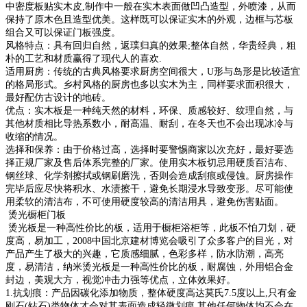
中密度板贴实木皮,制作中一般在实木表面做凹
凸造型，外喷漆，从而
保持了原木色且造型优美。这样既可以保证实木的外观，边框与芯板
组合又可以保证门板强度
。
风格特点：具有回归自然，返璞归真的效果;整体自然，华贵经典，粗
朴的工艺和材质赢得了现代人的喜欢.
适用厨房：传统的古典风格要求厨房空间很大，U形与岛形是比较适宜
的格局形式。乡村风格的厨房也多以实木为主
，同样要求面积很大，
最好配仿古设计的地砖。
优点：实木板是一种纯天然的材料，环保、质感较好、纹理自然，与
其他材质相比导热系数小，耐高温、耐刮，在冬
天也不会出现冰冷与
收缩的情况。
选择和保养：由于价格过高，选择时要警惕商家以次充好，最好要选
择正规厂家及售后体系完整的厂家。使用实木板
切忌用硬质百洁布、
钢丝球、化学剂擦拭或钢刷磨洗，否则会造成刮痕或侵蚀。厨房操作
完毕后应尽快将积水、水渍
擦干，避免长期浸水导致变形。尽可能使
用柔软的清洁布，不可使用硬度较高的清洁用具，避免伤害贴面。
烫光橱柜门板
烫光板是一种高性价比的板，适用于橱柜浴柜等，此板不怕刀划，硬
度高，易加工，2008中国北京建材博览会吸引了
众多客户的目光，对
产品产生了极大的兴趣，它质感细腻，色彩多样，防水防潮，高亮
度，易清洁，纳米烫光板是一
种高性价比的板，耐腐蚀，外用铝合金
封边，美观大方，视觉冲击力强等优点，立体效果好。
1.抗划痕：产品因碳化添加物质，整体硬度高达莫氏7.5度以上,只有金
刚石(钻石)类物体才会对其表面造成轻微划痕
,其他任何物体均不会在