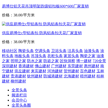
易博仕铝天花吊顶明架跌级铝扣板600*600厂家直销
价格：38.00/平方米
供应易博仕c型铝条扣 防风铝条扣天花厂家直销
价格：38.00/平方米
移动社区
陶瓷头条
空调头条
卫浴头条
洁具头条
油漆头条
涂
料头条
地板头条
吊顶头条
衣柜头条
家居头条
陶瓷之家
油漆
之家
照明之家
防水之家
防盗之家
区快洞察
博一建材
720全景
深圳建材
香港建材
佛山建材
广州建材
东莞建材
惠州建材
南
宁建材
崇左建材
来宾建材
河池建材
贺州建材
百色建材
玉林
建材
贵港建材
钦州建材
防城港建材
北海建材
梧州建材
桂林
建材
柳州建材
全景头条
频道栏目
会员中心
全景头条圈