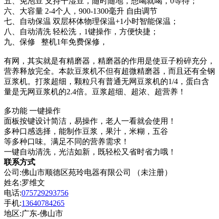
五、免泡豆 支持干湿豆，随时随地，想喝就喝，0等待；
六、大容量 2-4个人，900-1300毫升 自由调节
七、自动保温 双层杯体物理保温+1小时智能保温；
八、自动清洗 轻松洗，1键操作，方便快捷；
九、保修 整机1年免费保修，
有网，其实就是有精磨器，精磨器的作用是使豆子粉碎充分，
营养释放完全。本款豆浆机不但有超微精磨器，而且还有全钢
豆浆机。打浆超细，颗粒只有普通无网豆浆机的1/4，蛋白含
量是无网豆浆机的2.4倍。豆浆超细、超浓、超营养！
多功能 一键操作
面板按键设计简洁，易操作，老人一看就会使用！
多种口感选择，能制作豆浆，果汁，米糊，五谷
等多种口味。满足不同的营养需求！
一键自动清洗，光洁如新，既轻松又省时省力哦！
联系方式
公司:佛山市顺德区苑玲电器有限公司 （未注册）
姓名:罗维文
电话:
075729293756
手机:
13640784265
地区:广东-佛山市