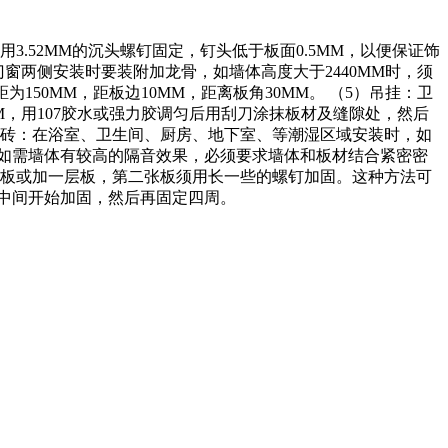
3.52MM的沉头螺钉固定，钉头低于板面0.5MM，以便保证饰
门窗两侧安装时要装附加龙骨，如墙体高度大于2440MM时，须
150MM，距板边10MM，距离板角30MM。 （5）吊挂：卫
M，用107胶水或强力胶调匀后用刮刀涂抹板材及缝隙处，然后
瓷砖：在浴室、卫生间、厨房、地下室、等潮湿区域安装时，如
体：如需墙体有较高的隔音效果，必须要求墙体和板材结合紧密密
的板或加一层板，第二张板须用长一些的螺钉加固。这种方法可
丛中间开始加固，然后再固定四周。