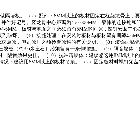
隔墙板。 （2）配件：6MM以上的板材固定在框架龙骨上，要用
并作好记号。竖龙骨中心距离为450-600MM，墙体的连接处和
-6MM，板材与地面之间必须留有5MM的间隙，螺钉安装中心距为
破坏。 （6）接缝处理：在安装时板材与板材留有间隙4-6M
涂或滚涂，但刷涂时必须参看涂料的有关说明。 （8）装饰面贴
三块板（约3.6米左右）必须留有一条伸缩缝。 （9）隔音墙
，隔音效果更佳。 （10）抗冲击墙体：建议您选用8MM以上
般情况下建议用6MM以上的板材吊顶。 （2）固定板材时螺钉须