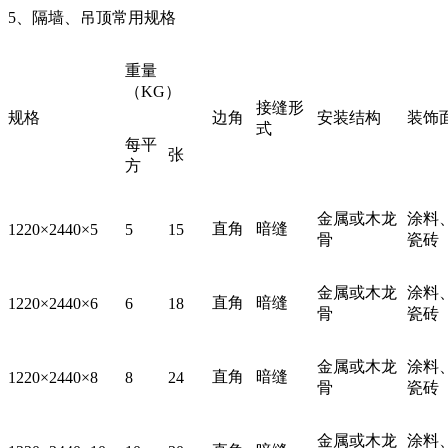
5、隔墙、吊顶常用规格
重量
（
KG）
接缝形
规格
边角
安装结构
装饰
式
每平
张
方
金属或木龙
涂料
直角
暗缝
1220×
2440×5
5
15
骨
瓷砖
金属或木龙
涂料
直角
暗缝
1220×
2440×6
6
18
骨
瓷砖
金属或木龙
涂料
直角
暗缝
1220×
2440×8
8
24
骨
瓷砖
金属或木龙
涂料