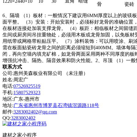
直角
暗缝
1220×
2440×10
10
30
骨
瓷砖
6、隔墙 （
1）板材：一般情况下建议用6MM厚度以上的玻镁板做
面平整。 （3）安装：开始安装时，必须标好龙骨的准确位置，
在板材连接处加装支撑龙骨。 （4）板距：相临板材之间留缝距4
生间或厨房间吊挂重物处，必须用木板或龙骨加固，以免板材受到
用纸带或网格带粘贴压平。 （7）涂料装饰：可以用喷涂、刷
需在板面贴瓷砖龙骨之间的距离必须缩短到400MM。墙体每隔
闭，再向空墙内填充矿棉，如龙骨两面采用两种不同厚度的板时
增强抗冲击、隔热、隔音效果和防火性能。2、吊顶 （1）一
联系方式
公司:惠州美森板业有限公司 （未注册）
姓名:周宏广
电话:
07526925519
手机:
15807529323
地区:广东-惠州市
地址:
广东省惠州市博罗县石湾镇滘源路118号
邮件:
3283002402@qq.com
QQ:
3283002402
建材之家小程序