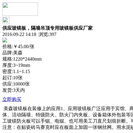
供应玻镁板，隔墙吊顶专用玻镁板供应厂家
2016-09-22 14:18 浏览:
397
价格:
￥45.00
/张
品牌:美森
规格:1220*2440mm
厚度:3~19mm
密度:1.1~1.15
起订:10张
供应:10000张
发货:3天内
立即购买
美森玻镁板在装修上的应用1、应用玻镁板广泛应用于宾馆、
体、活动隔墙、特级防火、防火门内夹板、设备箱体外包装等
工玻镁防火板可以手锯、电锯、也可用美工刀直尺划痕折断。
注意：在贴瓷砖马赛克时应在板面上加固一张钢丝网。用水泥