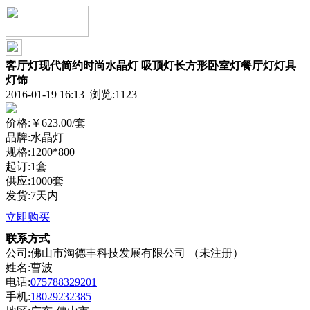
客厅灯现代简约时尚水晶灯 吸顶灯长方形卧室灯餐厅灯灯具
灯饰
2016-01-19 16:13 浏览:
1123
价格:
￥623.00
/套
品牌:水晶灯
规格:1200*800
起订:1套
供应:1000套
发货:7天内
立即购买
联系方式
公司:佛山市淘德丰科技发展有限公司 （未注册）
姓名:曹波
电话:
075788329201
手机:
18029232385