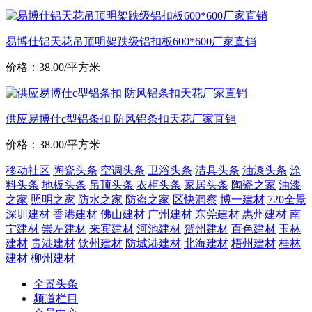
易博仕铝天花吊顶明架跌级铝扣板600*600厂家直销
价格：38.00/平方米
供应易博仕c型铝条扣 防风铝条扣天花厂家直销
价格：38.00/平方米
移动社区
陶瓷头条
空调头条
卫浴头条
洁具头条
油漆头条
涂
料头条
地板头条
吊顶头条
衣柜头条
家居头条
陶瓷之家
油漆
之家
照明之家
防水之家
防盗之家
区快洞察
博一建材
720全景
深圳建材
香港建材
佛山建材
广州建材
东莞建材
惠州建材
南
宁建材
崇左建材
来宾建材
河池建材
贺州建材
百色建材
玉林
建材
贵港建材
钦州建材
防城港建材
北海建材
梧州建材
桂林
建材
柳州建材
全景头条
频道栏目