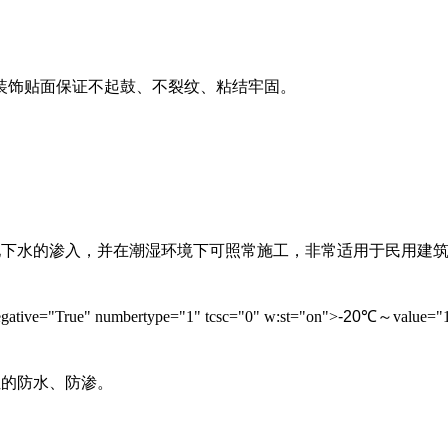
装饰贴面保证不起鼓、不裂纹、粘结牢固。
地下水的渗入，并在潮湿环境下可照常施工，非常适用于民用建
egative="True" numbertype="1" tcsc="0" w:st="on">
-20
℃
～
value="
位的防水、防渗。
。