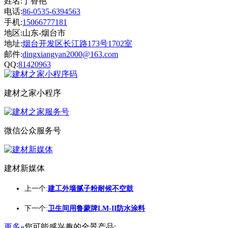
姓名:丁香艳
电话:
86-0535-6394563
手机:
15066777181
地区:山东-烟台市
地址:
烟台开发区长江路173号1702室
邮件:
dingxiangyan2000@163.com
QQ:
81420963
建材之家小程序
微信公众服务号
建材新媒体
上一个:
建工外墙腻子粉耐候不空鼓
下一个:
卫生间用鲁蒙牌LM-II防水涂料
更多»
您可能感兴趣的全景产品: