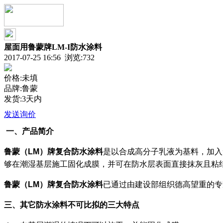
屋面用鲁蒙牌LM-I防水涂料
2017-07-25 16:56 浏览:
732
价格:未填
品牌:鲁蒙
发货:3天内
发送询价
一、产品简介
鲁蒙（
LM
）牌复合防水涂料
是以合成高分子乳液为基料，加入
够在潮湿基层施工固化成膜，并可在防水层表面直接抹灰且粘
鲁蒙（
LM
）牌复合防水涂料
已通过由建设部组织德高望重的专
三、其它防水涂料不可比拟的三大特点