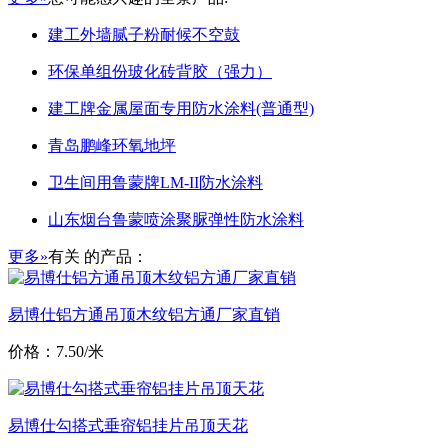
建工外墙腻子粉耐候不空鼓
环保单组份玻化砖背胶（强力）
建工牌金属屋面专用防水涂料(普通型)
青岛鹏峰环氧地坪
卫生间用鲁蒙牌LM-II防水涂料
山东烟台鲁蒙喷涂聚脲弹性防水涂料
更多»
有关
的产品：
易博仕铝方通吊顶木纹铝方通厂家直销
价格：7.50/米
易博仕勾搭式垂帘铝挂片吊顶天花