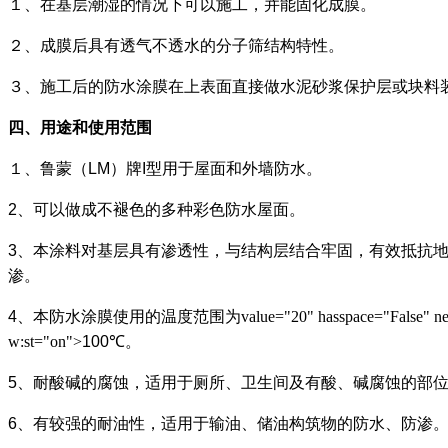
１、在基层潮湿的情况下可以施工，并能固化成膜。
２、成膜后具有透气不透水的分子筛结构特性。
３、施工后的防水涂膜在上表面直接做水泥砂浆保护层或块料
四、用途和使用范围
１、鲁蒙（
LM
）牌
I
型用于屋面和外墙防水。
2
、可以做成不褪色的多种彩色防水屋面。
3
、本涂料对基层具有渗透性，与结构层结合牢固，有效抵抗
渗。
4
、本防水涂膜使用的温度范围为
value="20" hasspace="False" n
w:st="on">
100
℃
。
5
、耐酸碱的腐蚀，适用于厕所、卫生间及有酸、碱腐蚀的部
6
、有较强的耐油性，适用于输油、储油构筑物的防水、防渗