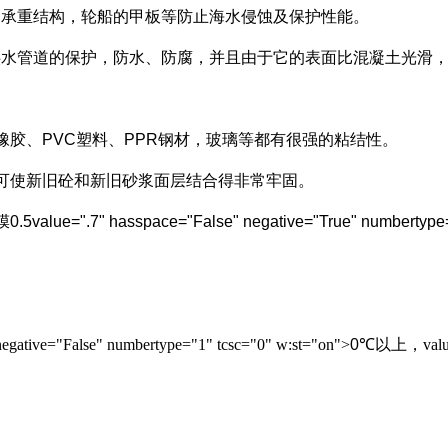
的承重结构，轮船的甲板等防止海水侵蚀及保护性能。
供水管道的保护，防水、防腐，并且由于它的表面比混凝土光滑
橡胶、
PVC
塑料、
PPR
钢材，玻璃等都有很强的粘结性。
可使新旧砼和新旧砂浆面层结合得非常牢固。
膜
0.5
value=".7" hasspace="False" negative="True" numbertype
negative="False" numbertype="1" tcsc="0" w:st="on">
0
℃
以上，
val