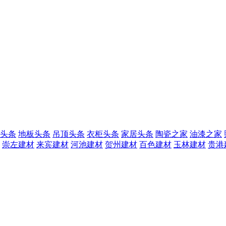
头条
地板头条
吊顶头条
衣柜头条
家居头条
陶瓷之家
油漆之家
崇左建材
来宾建材
河池建材
贺州建材
百色建材
玉林建材
贵港