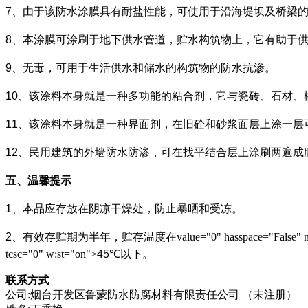
7
、由于该防水涂膜具有耐盐性能，可使用于沿海堤坝及桥梁
8
、本涂膜可涂刷于地下供水管道，贮水构筑物上，它有助于
9
、无毒，可用于生活供水和储水的构筑物的防水抗渗。
10
、该涂料本身就是一种多功能的粘合剂，它与瓷砖、石材、
11
、该涂料本身就是一种界面剂，在旧砼和砂浆面层上涂一层
12
、民用建筑的外墙防水防渗，可在找平结合层上涂刷两遍成
五、温馨提示
1
、本品应存放在阴凉干燥处，防止暴晒和受冻。
2
、有效存贮期为半年，贮存温度在
value="0" hasspace="False" 
tcsc="0" w:st="on">
45
℃
以下。
联系方式
公司:烟台开发区鲁蒙防水防腐材料有限责任公司 （未注册）