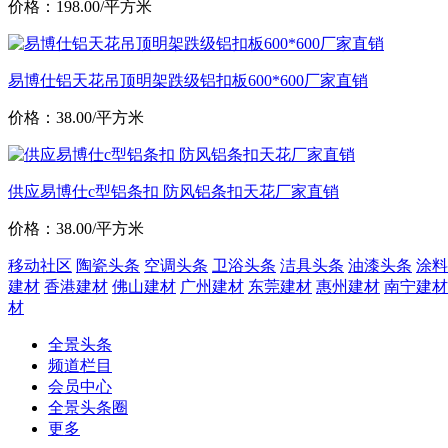
价格：198.00/平方米
易博仕铝天花吊顶明架跌级铝扣板600*600厂家直销
价格：38.00/平方米
供应易博仕c型铝条扣 防风铝条扣天花厂家直销
价格：38.00/平方米
移动社区
陶瓷头条
空调头条
卫浴头条
洁具头条
油漆头条
涂料
建材
香港建材
佛山建材
广州建材
东莞建材
惠州建材
南宁建材
材
全景头条
频道栏目
会员中心
全景头条圈
更多