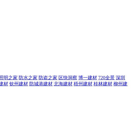
照明之家
防水之家
防盗之家
区快洞察
博一建材
720全景
深圳
建材
钦州建材
防城港建材
北海建材
梧州建材
桂林建材
柳州建