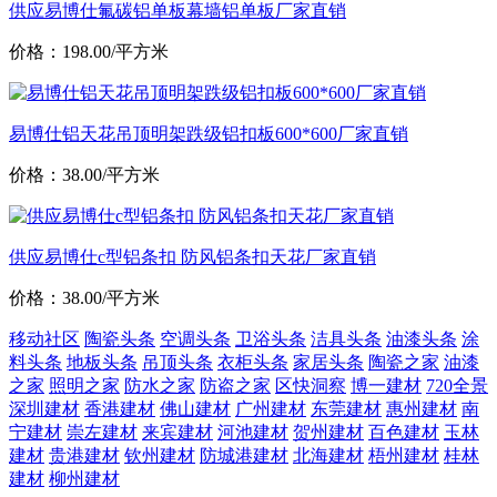
供应易博仕氟碳铝单板幕墙铝单板厂家直销
价格：198.00/平方米
易博仕铝天花吊顶明架跌级铝扣板600*600厂家直销
价格：38.00/平方米
供应易博仕c型铝条扣 防风铝条扣天花厂家直销
价格：38.00/平方米
移动社区
陶瓷头条
空调头条
卫浴头条
洁具头条
油漆头条
涂
料头条
地板头条
吊顶头条
衣柜头条
家居头条
陶瓷之家
油漆
之家
照明之家
防水之家
防盗之家
区快洞察
博一建材
720全景
深圳建材
香港建材
佛山建材
广州建材
东莞建材
惠州建材
南
宁建材
崇左建材
来宾建材
河池建材
贺州建材
百色建材
玉林
建材
贵港建材
钦州建材
防城港建材
北海建材
梧州建材
桂林
建材
柳州建材