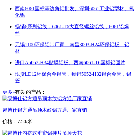
西南6061国标等边角铝批发、深圳6061工业铝型材、氧
化铝
畅销6系列铝线，6061-T6大直径螺丝铝线，6061铝焊
丝
无锡1100环保铝带厂家，南昌3003-H24环保铝板，铝
材
进口A5052-H34贴膜铝板、西南6061-T6国标铝圆片
现货LD12环保合金铝管，畅销5052-H32铝合金管，铝
管
更多»
有关
的产品：
易博仕铝方通吊顶木纹铝方通厂家直销
价格：7.50/米