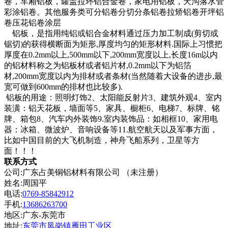
卷，车厢铝板，罐盖拉环铝合金卷，家电用铝板，天沟落水管
彩涂铝卷。其他服务类可分铝卷分切分条铝卷拉矫铝卷开坪铝
卷压花铝卷涂层
铝板，是指用纯铝或铝合金材料通过压力加工制成(剪切或
锯切)的获得横断面为矩形,厚度均匀的矩形材料.国际上习惯把
厚度在0.2mm以上,500mm以下,200mm宽度以上,长度16m以内
的铝材料称之为铝板材或者铝片材,0.2mm以下为铝箔
材,200mm宽度以内为排材或者条材(当然随着大设备的进步,最
宽可做到600mm的排材也比较多).
铝板的用途：照明灯饰2、太阳能反射片3、建筑外观4、室内
装潢：铝天花板，墙面等5、家具、橱柜6、电梯7、标牌、铭
牌、箱包8、汽车内外装饰9.室内装饰品：如相框10、家用电
器：冰箱、微波炉、音响设备等11.航空航天以及军事方面，
比如中国目前的大飞机制造，神舟飞船系列，卫星等方
面！！！
联系方式
公司:广东占美铜铝材料有限公司 （未注册）
姓名:周国平
电话:
0769-85842912
手机:
13686263700
地区:广东-东莞市
地址:
东莞市凤岗镇雁田工业区