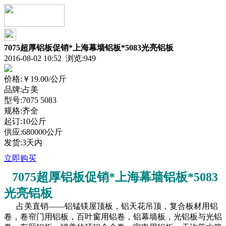
7075超厚铝板促销*上海幕墙铝板*5083光亮铝板
2016-08-02 10:52 浏览:
949
价格:
￥19.00
/公斤
品牌:占美
型号:7075 5083
规格:齐全
起订:10公斤
供应:680000公斤
发货:3天内
立即购买
7075超厚铝板促销*上海幕墙铝板*5083
光亮铝板
占美直销——铝锰镁屋顶板，铝天花吊顶，复合板材用铝
卷，卷帘门用铝板，百叶窗用铝卷，铝幕墙板，光铝板与光铝