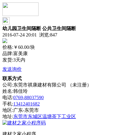
幼儿园卫生间隔断 公共卫生间隔断
2016-07-24 20:01 浏览:
847
价格:
￥60.00
/块
品牌:富美康
发货:3天内
发送询价
联系方式
公司:东莞市祺康建材有限公司 （未注册）
姓名:韩佳玲
电话:
0769-88037590
手机:
13412401682
地区:广东-东莞市
地址:
东莞市东城区温塘茶下工业区
建材之家小程序