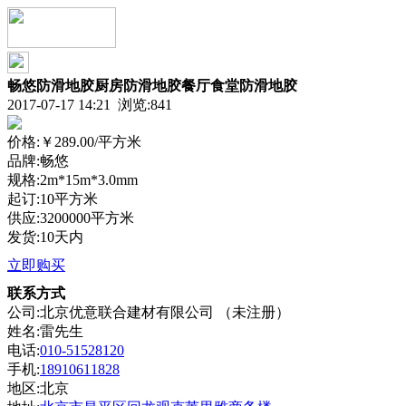
畅悠防滑地胶厨房防滑地胶餐厅食堂防滑地胶
2017-07-17 14:21 浏览:
841
价格:
￥289.00
/平方米
品牌:畅悠
规格:2m*15m*3.0mm
起订:10平方米
供应:3200000平方米
发货:10天内
立即购买
联系方式
公司:北京优意联合建材有限公司 （未注册）
姓名:雷先生
电话:
010-51528120
手机:
18910611828
地区:北京