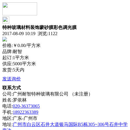
特种玻璃材料装饰蒙砂膜彩色调光膜
2017-08-09 10:19 浏览:
1122
价格:
￥0.00
/平方米
品牌:耐智
起订:1平方米
供应:5000平方米
发货:5天内
发送询价
联系方式
公司:广州耐智特种玻璃有限公司 （未注册）
姓名:罗依林
电话:
020-36373065
手机:
18922363389
地区:广东-广州市
地址:
广州市白云区石井大道银马国际B5栋305~306号石井中学