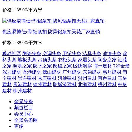
价格：38.00/平方米
供应易博仕c型铝条扣 防风铝条扣天花厂家直销
价格：38.00/平方米
移动社区
陶瓷头条
空调头条
卫浴头条
洁具头条
油漆头条
涂
料头条
地板头条
吊顶头条
衣柜头条
家居头条
陶瓷之家
油漆
之家
照明之家
防水之家
防盗之家
区快洞察
博一建材
720全景
深圳建材
香港建材
佛山建材
广州建材
东莞建材
惠州建材
南
宁建材
崇左建材
来宾建材
河池建材
贺州建材
百色建材
玉林
建材
贵港建材
钦州建材
防城港建材
北海建材
梧州建材
桂林
建材
柳州建材
全景头条
频道栏目
会员中心
全景头条圈
更多