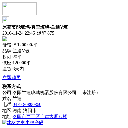
冰箱节能玻璃-真空玻璃-兰迪V玻
2016-11-24 22:46 浏览:
875
价格:
￥1200.00
/平
品牌:兰迪V玻
起订:20平
供应:120000平
发货:3天内
立即购买
联系方式
公司:洛阳兰迪玻璃机器股份有限公司 （未注册）
姓名:兰迪
电话:
0379-80890369
地区:河南-洛阳市
地址:
洛阳市西工区广建大厦八楼