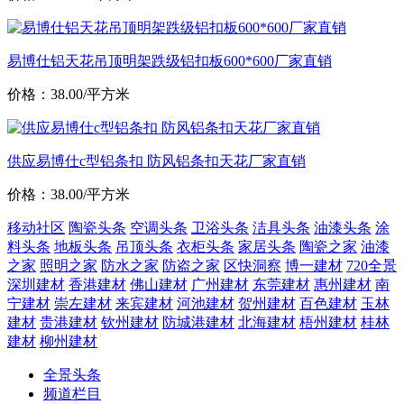
易博仕铝天花吊顶明架跌级铝扣板600*600厂家直销
价格：38.00/平方米
供应易博仕c型铝条扣 防风铝条扣天花厂家直销
价格：38.00/平方米
移动社区
陶瓷头条
空调头条
卫浴头条
洁具头条
油漆头条
涂
料头条
地板头条
吊顶头条
衣柜头条
家居头条
陶瓷之家
油漆
之家
照明之家
防水之家
防盗之家
区快洞察
博一建材
720全景
深圳建材
香港建材
佛山建材
广州建材
东莞建材
惠州建材
南
宁建材
崇左建材
来宾建材
河池建材
贺州建材
百色建材
玉林
建材
贵港建材
钦州建材
防城港建材
北海建材
梧州建材
桂林
建材
柳州建材
全景头条
频道栏目