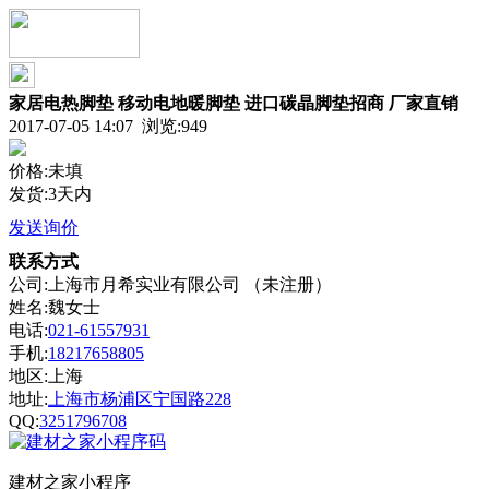
家居电热脚垫 移动电地暖脚垫 进口碳晶脚垫招商 厂家直销
2017-07-05 14:07 浏览:
949
价格:未填
发货:3天内
发送询价
联系方式
公司:上海市月希实业有限公司 （未注册）
姓名:魏女士
电话:
021-61557931
手机:
18217658805
地区:上海
地址:
上海市杨浦区宁国路228
QQ:
3251796708
建材之家小程序