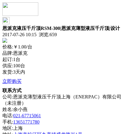
恩派克液压千斤顶RSM-300|恩派克薄型液压千斤顶|设计
2017-07-26 10:15 浏览:
659
价格:
￥1.00
/台
品牌:恩派克
起订:1台
供应:100台
发货:3天内
立即购买
联系方式
公司:恩派克薄型液压千斤顶上海（ENERPAC）有限公司
（未注册）
姓名:余小燕
电话:
021-67715061
手机:
13651771780
地区:上海