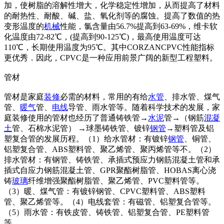
加，使树脂的溶解性增大，化学稳定性增加，从而提高了材料
的耐热性、耐酸、碱、盐、氧化剂等的腐蚀。提高了数值的热
变形温度的
机械
性能，氯含量由56.7%提高到63-69%，维卡软
化温度由72-82℃，(提高到90-125℃)，最高使用温度可达
110℃，长期使用温度为95℃。其中CORZANCPVC性能指标
更优秀．因此，CPVC是一种应用前景广阔的新型工程塑料。
管材
管材是家庭
装修
必需的材料，常用的有给
水管
、排水管、煤气
管、
暖气
管、
电线
导管、雨水管等。随着科学技术的发展，家
庭装修使用的管材也经历了普通铸铁管→
水泥
管→（钢筋
混凝
土
管、石棉水泥管） →球墨铸铁管、镀锌
钢管
→塑料管及铝
塑复合管的发展历程。（1）给水管材：有镀锌
钢管
、铜管、
铝塑复合管、ABS塑料管、聚乙烯管、聚丙烯管等不。（2）
排水管材：有钢管、铸铁管、承插式预应力钢筋混凝土管和承
插式自应力钢筋混凝土管、GPR聚酯树脂管、HOBAS离心浇
铸
玻璃
纤维增强聚酯树脂管、聚乙烯管、PVC塑料管等。
（3）暖、煤气管：有镀锌钢管、CPVC塑料管、ABS塑料
管、聚乙烯管等。（4）电线套管：有磁管、铝塑复合管等。
（5）雨水管：有铁皮管、铸铁管、铝塑复合管、PE塑料管
等。