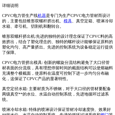
详细说明
CPVC电力管生产线
机器
是专门为生产CPVC电力管材而设计
的，主要包括锥形双螺杆挤出机、
模具
、真空定箱、喷淋冷却
水箱、牵引机、切割机和翻转台。
锥形双螺杆挤出机:先进的独特的设计理念保证了CPVC料的高
效挤出，结合了塑化理念的、独特的螺杆设计能够保证原料的
塑化均匀、高产量挤出。先进的控制系统为设备稳定运行提供
了保障。
CPVC电力管挤出模具: 创新的螺旋分流结构避免了大口径管
材表面的分流痕，具有理想停留时间的截面结构可以使熔融料
充满整个横截面，使原料在温度可控制下进一步均匀分布融
化，这保证了CPVC产品的显著特性。
真空定径水箱: 主要材质为不锈钢，对于大口径的管材要配备
两级真空**的水位、水温自动控制系统，先进地循环过滤系
统。
喷淋冷却水箱: 特殊的喷淋设计保证管材冷却速度快、效果好
**的水位、水温自动控制系统，先进的循环过滤系统和
阀门
等