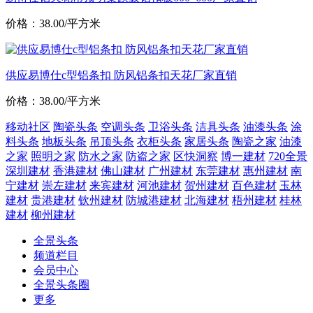
价格：38.00/平方米
供应易博仕c型铝条扣 防风铝条扣天花厂家直销
价格：38.00/平方米
移动社区
陶瓷头条
空调头条
卫浴头条
洁具头条
油漆头条
涂
料头条
地板头条
吊顶头条
衣柜头条
家居头条
陶瓷之家
油漆
之家
照明之家
防水之家
防盗之家
区快洞察
博一建材
720全景
深圳建材
香港建材
佛山建材
广州建材
东莞建材
惠州建材
南
宁建材
崇左建材
来宾建材
河池建材
贺州建材
百色建材
玉林
建材
贵港建材
钦州建材
防城港建材
北海建材
梧州建材
桂林
建材
柳州建材
全景头条
频道栏目
会员中心
全景头条圈
更多