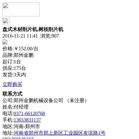
盘式木材削片机,树枝削片机
2016-11-21 11:41 浏览:
907
价格:
￥152.00
/台
品牌:郑州金鹏
起订:1台
供应:175台
发货:3天内
立即购买
联系方式
公司:郑州金鹏机械设备公司 （未注册）
姓名:付经理
电话:
0371-66120768
手机:
13653831137
地区:河南-郑州市
地址:
河南省郑州市郑上新区工业园区友谊路1号