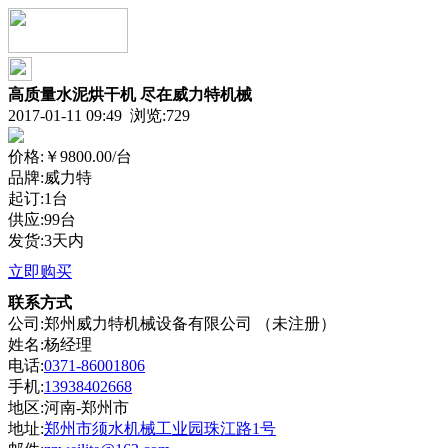
高质量水泥烘干机 尽在威力特机械
2017-01-11 09:49 浏览:
729
价格:
￥9800.00
/台
品牌:威力特
起订:1台
供应:99台
发货:3天内
立即购买
联系方式
公司:郑州威力特机械设备有限公司 （未注册）
姓名:杨经理
电话:
0371-86001806
手机:
13938402668
地区:河南-郑州市
地址:
郑州市须水机械工业园珠江路1号