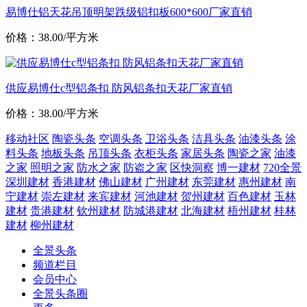
易博仕铝天花吊顶明架跌级铝扣板600*600厂家直销
价格：38.00/平方米
供应易博仕c型铝条扣 防风铝条扣天花厂家直销
价格：38.00/平方米
移动社区
陶瓷头条
空调头条
卫浴头条
洁具头条
油漆头条
涂
料头条
地板头条
吊顶头条
衣柜头条
家居头条
陶瓷之家
油漆
之家
照明之家
防水之家
防盗之家
区快洞察
博一建材
720全景
深圳建材
香港建材
佛山建材
广州建材
东莞建材
惠州建材
南
宁建材
崇左建材
来宾建材
河池建材
贺州建材
百色建材
玉林
建材
贵港建材
钦州建材
防城港建材
北海建材
梧州建材
桂林
建材
柳州建材
全景头条
频道栏目
会员中心
全景头条圈